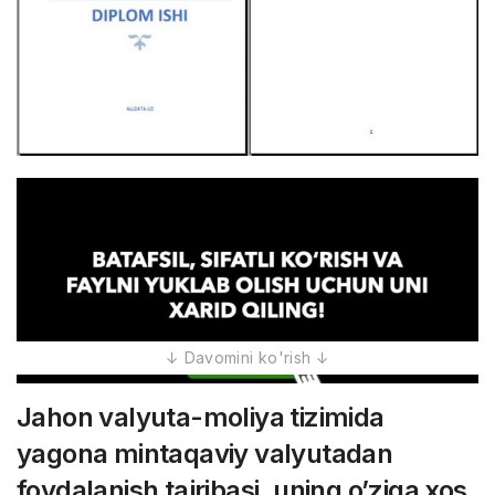
Jahon valyuta-moliya tizimida
yagona mintaqaviy valyutadan
foydalanish tajribasi, uning o’ziga xos