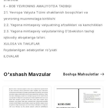
II – BOB YEVRONING AMALIYOTDA TADBIQI
2.1. Yevropa Valyuta Tizimi shakllanish bosqichlari va
yevroning muommolaga kiritilishi
2.2. Yagona mintaqaviy valyuatning afzalliklari va kamchiliklari
2.3. Yagona mintaqaviy valyutalarning O’zbekiston tashqi
iqtisodiy aloqalariga ta’siri.
XULOSA VA TAKLIFLAR
Foydalanilgan adabiyotlar ro’yxati
ILOVALAR
O'xshash Mavzular
Boshqa Mahsulotlar