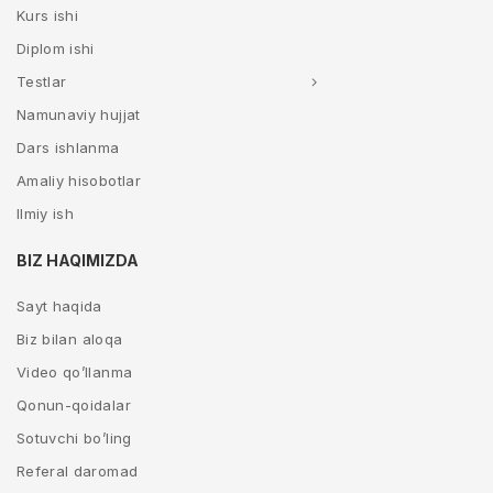
Kurs ishi
Diplom ishi
Testlar
Namunaviy hujjat
Dars ishlanma
Amaliy hisobotlar
Ilmiy ish
BIZ HAQIMIZDA
Sayt haqida
Biz bilan aloqa
Video qo’llanma
Qonun-qoidalar
Sotuvchi bo’ling
Referal daromad