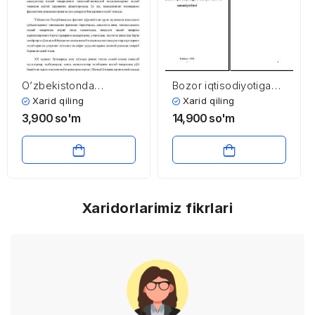
O’zbekistonda
Bozor iqtisodiyotiga
innovatsion faoliyatni
o’tish yo’llari va
Xarid qiling
Xarid qiling
rivojlantirish istiqbollari
xususiyatlari
3,900
so'm
14,900
so'm
Xaridorlarimiz fikrlari