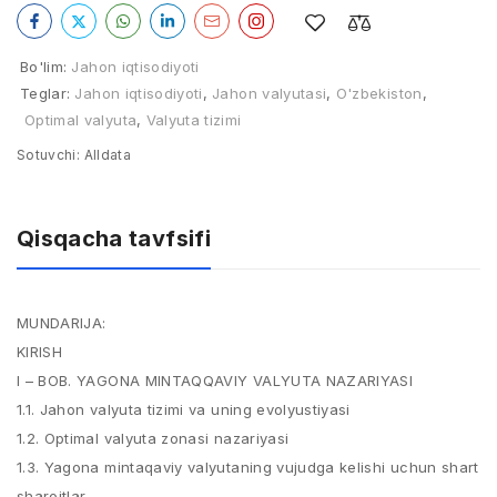
Bo'lim:
Jahon iqtisodiyoti
Teglar:
Jahon iqtisodiyoti
,
Jahon valyutasi
,
O'zbekiston
,
Optimal valyuta
,
Valyuta tizimi
Sotuvchi:
Alldata
Qisqacha tavfsifi
MUNDARIJA:
KIRISH
I – BOB. YAGONA MINTAQQAVIY VALYUTA NAZARIYASI
1.1. Jahon valyuta tizimi va uning evolyustiyasi
1.2. Optimal valyuta zonasi nazariyasi
1.3. Yagona mintaqaviy valyutaning vujudga kelishi uchun shart
sharoitlar