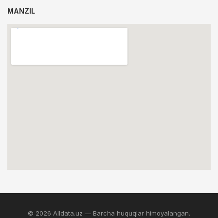
MANZIL
© 2026 Alldata.uz — Barcha huquqlar himoyalangan.