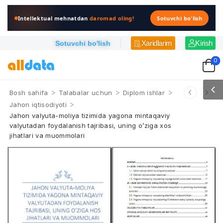
Intellektual mehnatdan
daromad oling!
Sotuvchi bo'lish
Xaridlarim
Kirish
Sotuvchi bo'lish
0
>
>
>
Bosh sahifa
Talabalar uchun
Diplom ishlar
>
Jahon iqtisodiyoti
Jahon valyuta-moliya tizimida yagona mintaqaviy
valyutadan foydalanish tajribasi, uning o’ziga xos
jihatlari va muommolari