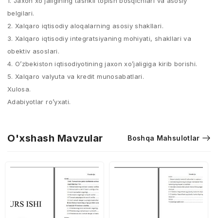
1. Jaxon xo’jaligining tashkil topish bosqichlari va asosiy
belgilari.
2. Xalqaro iqtisodiy aloqalarning asosiy shakllari.
3. Xalqaro iqtisodiy integratsiyaning mohiyati, shakllari va
obektiv asoslari.
4. O’zbekiston iqtisodiyotining jaxon xo’jaligiga kirib borishi.
5. Xalqaro valyuta va kredit munosabatlari.
Xulosa.
Adabiyotlar ro’yxati.
O'xshash Mavzular
Boshqa Mahsulotlar