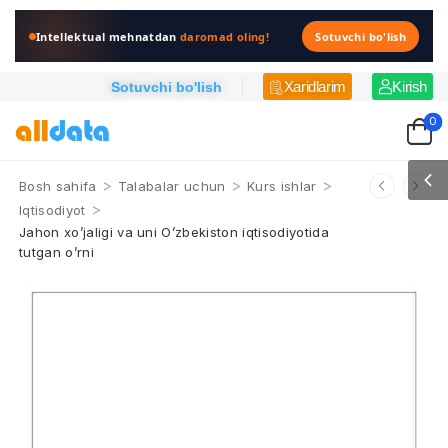
Intellektual mehnatdan
daromad oling!
Sotuvchi bo'lish
Xaridlarim
Kirish
Sotuvchi bo'lish
0
>
>
>
Bosh sahifa
Talabalar uchun
Kurs ishlar
>
Iqtisodiyot
Jahon xo’jaligi va uni O’zbekiston iqtisodiyotida
tutgan o’rni