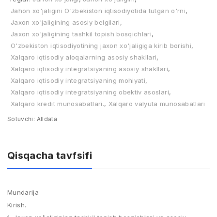
Jahon xo'jaligini O'zbekiston iqtisodiyotida tutgan o'rni
,
Jaxon xo'jaligining asosiy belgilari
,
Jaxon xo'jaligining tashkil topish bosqichlari
,
O'zbekiston iqtisodiyotining jaxon xo'jaligiga kirib borishi
,
Xalqaro iqtisodiy aloqalarning asosiy shakllari
,
Xalqaro iqtisodiy integratsiyaning asosiy shakllari
,
Xalqaro iqtisodiy integratsiyaning mohiyati
,
Xalqaro iqtisodiy integratsiyaning obektiv asoslari
,
Xalqaro kredit munosabatlari.
,
Xalqaro valyuta munosabatlari
Sotuvchi:
Alldata
Qisqacha tavfsifi
Mundarija
Kirish.