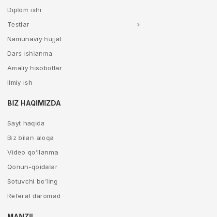
Diplom ishi
Testlar
Namunaviy hujjat
Dars ishlanma
Amaliy hisobotlar
Ilmiy ish
BIZ HAQIMIZDA
Sayt haqida
Biz bilan aloqa
Video qo’llanma
Qonun-qoidalar
Sotuvchi bo’ling
Referal daromad
MANZIL