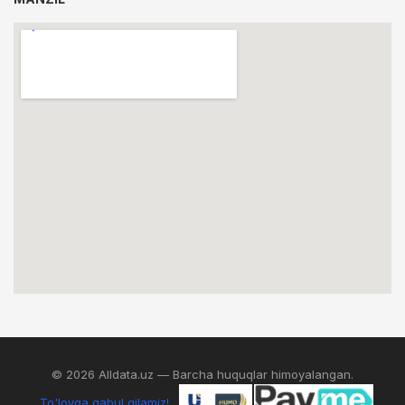
© 2026 Alldata.uz — Barcha huquqlar himoyalangan.
To'lovga qabul qilamiz!