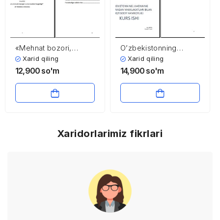
«Mehnat bozori,
O’zbekistonning
turmush darajasi va
jahonning rivojlangan
Xarid qiling
Xarid qiling
daromadlari
mamlakatlari bilan
12,900
so'm
14,900
so'm
tengsizligi»
iqtisodiy hamkorligi
(O’zbekiston misolida)
Xaridorlarimiz fikrlari