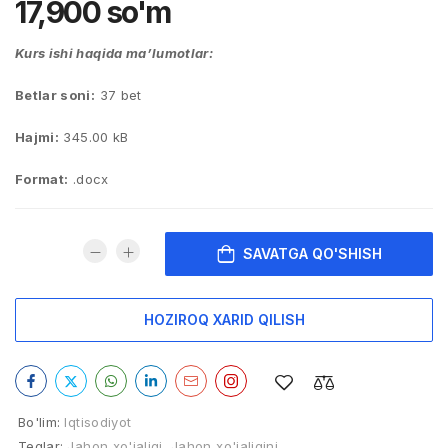
17,900
so'm
Kurs ishi haqida ma’lumotlar:
Betlar soni:
37 bet
Hajmi:
345.00 kB
Format:
.docx
SAVATGA QO'SHISH
HOZIROQ XARID QILISH
Bo'lim:
Iqtisodiyot
Teglar:
Jahon xo'jaligi
,
Jahon xo'jaligini
,