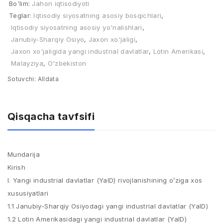
Bo'lim:
Jahon iqtisodiyoti
Teglar:
Iqtisodiy siyosatning asosiy bosqichlari
,
Iqtisodiy siyosatning asosiy yo'nalishlari
,
Janubiy-Sharqiy Osiyo
,
Jaxon xo'jaligi
,
Jaxon xo'jaligida yangi industrial davlatlar
,
Lotin Amerikasi
,
Malayziya
,
O'zbekiston
Sotuvchi:
Alldata
Qisqacha tavfsifi
Mundarija
Kirish
I. Yangi industrial davlatlar (YaID) rivojlanishining o’ziga xos
xususiyatlari
1.1 Janubiy-Sharqiy Osiyodagi yangi industrial davlatlar (YaID)
1.2 Lotin Amerikasidagi yangi industrial davlatlar (YaID)