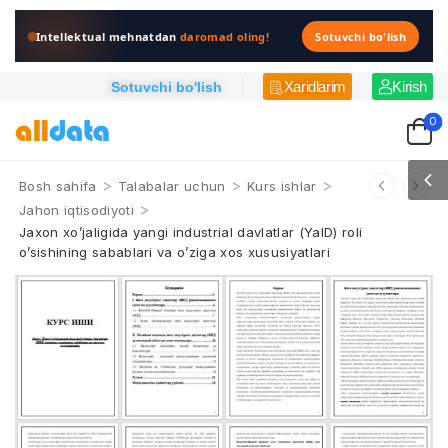
Intellektual mehnatdan
daromad oling!
Sotuvchi bo'lish
Xaridlarim
Kirish
Sotuvchi bo'lish
0
>
>
>
Bosh sahifa
Talabalar uchun
Kurs ishlar
>
Jahon iqtisodiyoti
Jaxon xo’jaligida yangi industrial davlatlar (YaID) roli
o’sishining sabablari va o’ziga xos xususiyatlari