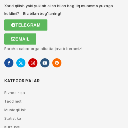
Xarid qilish yoki yuklab olish bilan bog'liq muammo yuzaga
keldimi? - Biz bilan bog'laning!
TELEGRAM
EMAIL
Barcha xabarlarga albatta javob beramiz!
KATEGORIYALAR
Biznes reja
Taqdimot
Mustaqil ish
Statistika
Kurs ishi