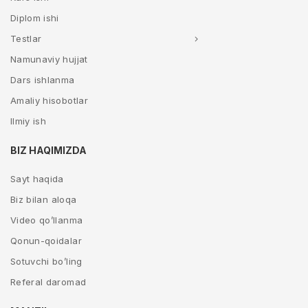
Diplom ishi
Testlar
Namunaviy hujjat
Dars ishlanma
Amaliy hisobotlar
Ilmiy ish
BIZ HAQIMIZDA
Sayt haqida
Biz bilan aloqa
Video qo’llanma
Qonun-qoidalar
Sotuvchi bo’ling
Referal daromad