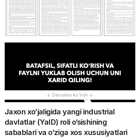
Jaxon xo’jaligida yangi industrial
davlatlar (YaID) roli o’sishining
sabablari va o’ziga xos xususiyatlari