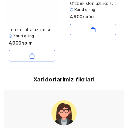
O’zbekiston uzluksiz
ta’lim tizimi istiqbollari
Xarid qiling
4,900
so'm
Turizm infratuzilmasi
Xarid qiling
4,900
so'm
Xaridorlarimiz fikrlari