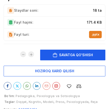
Slaydlar soni:
18 ta
Fayl hajmi:
171.4 KB
Fayl turi:
.pptx
SAVATGA QO'SHISH
HOZIROQ XARID QILISH
Bo'lim:
Pedagogika, Psixologiya va Sotsiologiya
Teglar:
Diqqat
,
Kognitiv
,
Modeli
,
Press
,
Psixologiyada
,
Reja