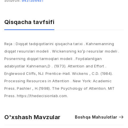
Sotuvchi:
9431356451
Qisqacha tavfsifi
Reja : Diqqat tadqiqotlarini qisqacha tarixi . Kahnemanning
diqqat resurslari modeli . Wickensning ko’p resurslar modeli .
Posnerning diqqat tarmoqlari modeli . Foydalanilgan
adabiyotlar Kahneman,D . (1973). Attention and Effort .
Englewood Cliffs, NJ: Prentice-Hall. Wickens , C.D. (1984).
Processing Resources in Attention . New York: Academic
Press. Pashler , H.(1998). The Psychology of Attention. MIT
Press. https://thedecisionlab.com.
O'xshash Mavzular
Boshqa Mahsulotlar