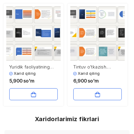
Yuridik faoliyatining
Tintuv o’tkazish.
ijtimoiy-psixologik
Hodisa joyini ko’zdan
Xarid qiling
Xarid qiling
asoslari
kechirish psixologiyasi
5,900
so'm
6,900
so'm
Xaridorlarimiz fikrlari