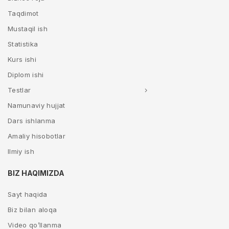
Taqdimot
Mustaqil ish
Statistika
Kurs ishi
Diplom ishi
Testlar
Namunaviy hujjat
Dars ishlanma
Amaliy hisobotlar
Ilmiy ish
BIZ HAQIMIZDA
Sayt haqida
Biz bilan aloqa
Video qo’llanma