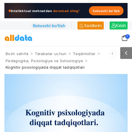
Intellektual mehnatdan
daromad oling!
Sotuvchi bo'lish
Xaridlarim
Kirish
Sotuvchi bo'lish
0
>
>
>
Bosh sahifa
Talabalar uchun
Taqdimotlar
>
Pedagogika, Psixologiya va Sotsiologiya
Kognitiv psixologiyada diqqat tadqiqotlari