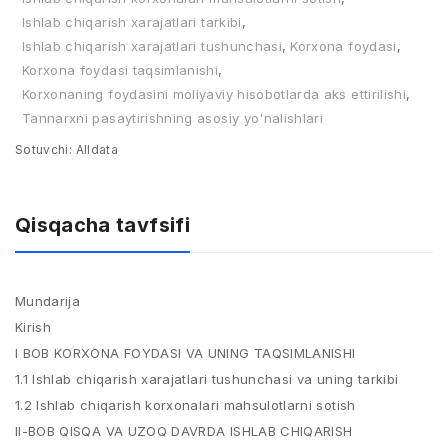
Ishlab chiqarish xarajatlari tarkibi
,
Ishlab chiqarish xarajatlari tushunchasi
,
Korxona foydasi
,
Korxona foydasi taqsimlanishi
,
Korxonaning foydasini moliyaviy hisobotlarda aks ettirilishi
,
Tannarxni pasaytirishning asosiy yo'nalishlari
Sotuvchi:
Alldata
Qisqacha tavfsifi
Mundarija
Kirish
I BOB KORXONA FOYDASI VA UNING TAQSIMLANISHI
1.1 Ishlab chiqarish xarajatlari tushunchasi va uning tarkibi
1.2 Ishlab chiqarish korxonalari mahsulotlarni sotish
II-BOB QISQA VA UZOQ DAVRDA ISHLAB CHIQARISH