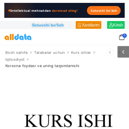
Intellektual mehnatdan
daromad oling!
Sotuvchi bo'lish
Xaridlarim
Kirish
Sotuvchi bo'lish
0
>
>
>
Bosh sahifa
Talabalar uchun
Kurs ishlar
>
Iqtisodiyot
Korxona foydasi va uning taqsimlanishi