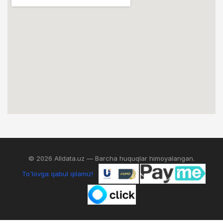
© 2026 Alldata.uz — Barcha huquqlar himoyalangan.
To'lovga qabul qilamiz!