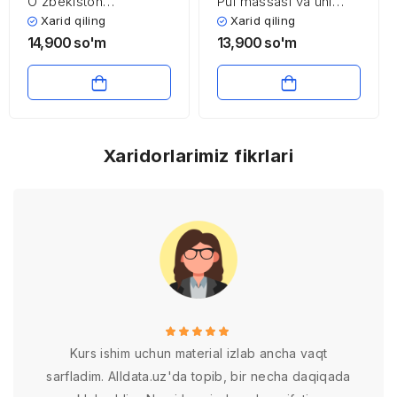
O’zbekiston
Pul massasi va uni
Respublikasini yanada
tartibga solish
Xarid qiling
Xarid qiling
rivojlantirish bo’yicha
muammolari
14,900
so'm
13,900
so'm
Harakatlar
strategiyasida qishloq
xo’jaligini
modernizatsiya qilish
va jadal rivojlantirish
bo’yicha amalga
Xaridorlarimiz fikrlari
oshirilishi lozim
bo’lgan vazifalar va
ularning amalga
oshirilishi
Kurs ishim uchun material izlab ancha vaqt
sarfladim. Alldata.uz'da topib, bir necha daqiqada