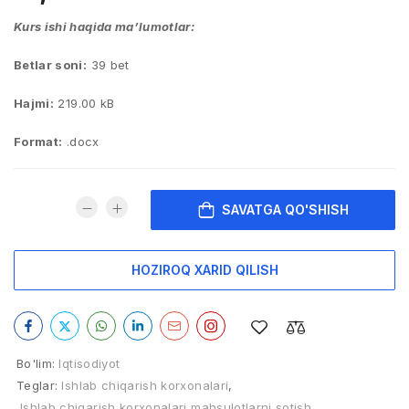
Kurs ishi haqida ma’lumotlar:
Betlar soni:
39 bet
Hajmi:
219.00 kB
Format:
.docx
SAVATGA QO'SHISH
HOZIROQ XARID QILISH
Bo'lim:
Iqtisodiyot
Teglar:
Ishlab chiqarish korxonalari
,
Ishlab chiqarish korxonalari mahsulotlarni sotish
,