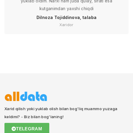
yuklab oldim. Narxi ham juda qulay, sifati esa
kutganimdan yaxshi chiqdi
Dilnoza Tojiddinova, talaba
Xaridor
Xarid qilish yoki yuklab olish bilan bog'liq muammo yuzaga
keldimi? - Biz bilan bog'laning!
TELEGRAM