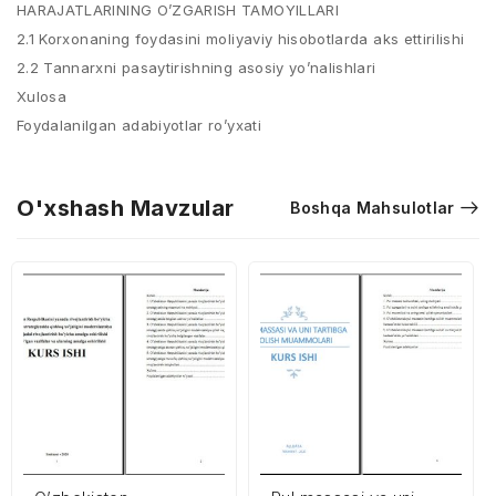
HARAJATLARINING O’ZGARISH TAMOYILLARI
2.1 Korxonaning foydasini moliyaviy hisobotlarda aks ettirilishi
2.2 Tannarxni pasaytirishning asosiy yo’nalishlari
Xulosa
Foydalanilgan adabiyotlar ro’yxati
O'xshash Mavzular
Boshqa Mahsulotlar