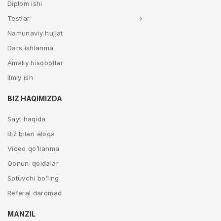
Diplom ishi
Testlar
Namunaviy hujjat
Dars ishlanma
Amaliy hisobotlar
Ilmiy ish
BIZ HAQIMIZDA
Sayt haqida
Biz bilan aloqa
Video qo’llanma
Qonun-qoidalar
Sotuvchi bo’ling
Referal daromad
MANZIL