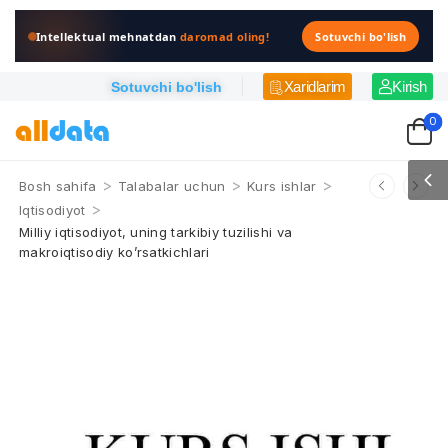
Intellektual mehnatdan
daromad oling!
Sotuvchi bo'lish
Xaridlarim
Kirish
Sotuvchi bo'lish
0
>
>
>
Bosh sahifa
Talabalar uchun
Kurs ishlar
>
Iqtisodiyot
Milliy iqtisodiyot, uning tarkibiy tuzilishi va
makroiqtisodiy ko’rsatkichlari