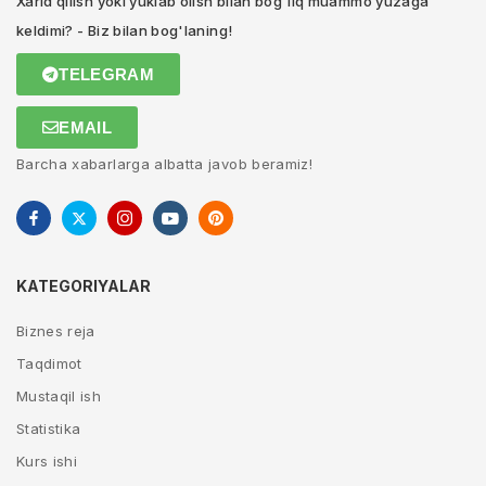
Xarid qilish yoki yuklab olish bilan bog'liq muammo yuzaga
keldimi? - Biz bilan bog'laning!
TELEGRAM
EMAIL
Barcha xabarlarga albatta javob beramiz!
KATEGORIYALAR
Biznes reja
Taqdimot
Mustaqil ish
Statistika
Kurs ishi