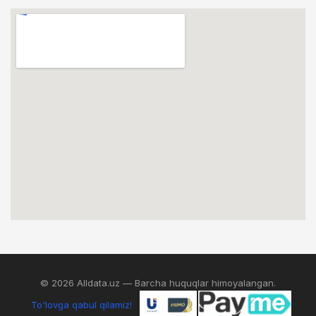
© 2026 Alldata.uz — Barcha huquqlar himoyalangan.
To'lovga qabul qilamiz!