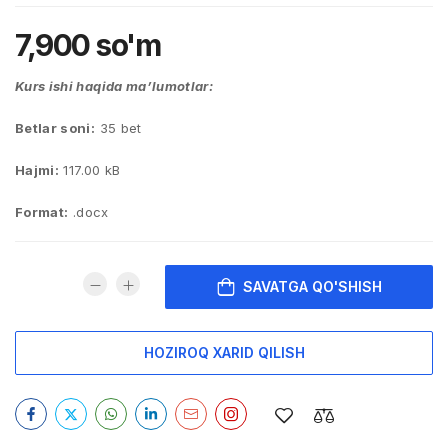
7,900
so'm
Kurs ishi haqida ma’lumotlar:
Betlar soni:
35 bet
Hajmi:
117.00 kB
Format:
.docx
SAVATGA QO'SHISH
HOZIROQ XARID QILISH