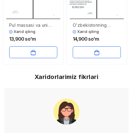
Pul massasi va uni
O’zbekistonning
tartibga solish
jahonning rivojlangan
Xarid qiling
Xarid qiling
muammolari
mamlakatlari bilan
13,900
so'm
14,900
so'm
iqtisodiy hamkorligi
Xaridorlarimiz fikrlari