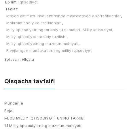
Bo'lim:
Iqtisodiyot
Teglar:
Iqtisodiyotimizni rivojlantirishda makroiqtisodiy ko'rsatkichlar
,
Makroiqtisodiy ko'rsatkichlari
,
Miliy iqtisodiyotning tarkibiy tuzulmalari
,
Milliy iqtisodiyot
,
Milliy iqtisodiyot tarkibiy tuzilishi
,
Milliy iqtisodiyotning mazmun mohiyati
,
Rivojlangan mamlakatlarning milliy iqtisodiyoti
Sotuvchi:
Alldata
Qisqacha tavfsifi
Mundarija
Reja:
I-BOB MILLIY IQTISODIYOT, UNING TARKIBI
1.1 Milliy iqtisodiyotning mazmun mohiyati