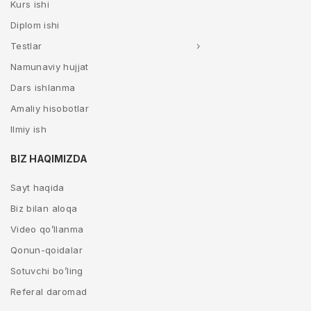
Kurs ishi
Diplom ishi
Testlar
Namunaviy hujjat
Dars ishlanma
Amaliy hisobotlar
Ilmiy ish
BIZ HAQIMIZDA
Sayt haqida
Biz bilan aloqa
Video qo’llanma
Qonun-qoidalar
Sotuvchi bo’ling
Referal daromad