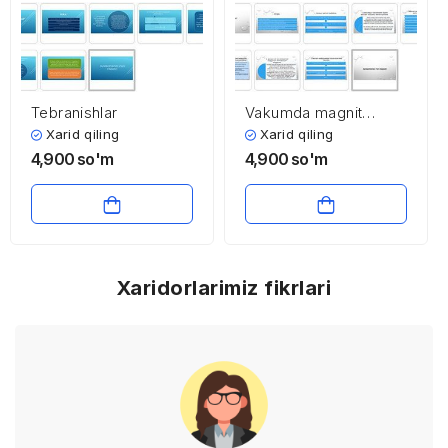
Tebranishlar
Vakumda magnit
maydoni
Xarid qiling
Xarid qiling
4,900
so'm
4,900
so'm
Xaridorlarimiz fikrlari