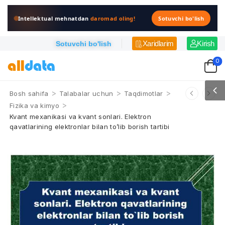
Intellektual mehnatdan
daromad oling!
Sotuvchi bo'lish
Xaridlarim
Kirish
Sotuvchi bo'lish
0
>
>
>
Bosh sahifa
Talabalar uchun
Taqdimotlar
>
Fizika va kimyo
Kvant mexanikasi va kvant sonlari. Elektron
qavatlarining elektronlar bilan to’lib borish tartibi