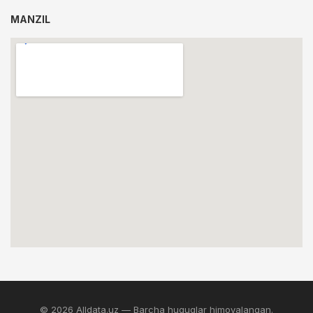
MANZIL
© 2026 Alldata.uz — Barcha huquqlar himoyalangan.