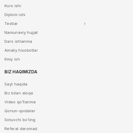
Kurs ishi
Diplom ishi
Testlar
Namunaviy hujjat
Dars ishlanma
Amaliy hisobotlar
Ilmiy ish
BIZ HAQIMIZDA
Sayt haqida
Biz bilan aloqa
Video qo’llanma
Qonun-qoidalar
Sotuvchi bo’ling
Referal daromad