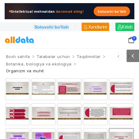
Intellektual mehnatdan
daromad oling!
Sotuvchi bo'lish
Xaridlarim
Kirish
Sotuvchi bo'lish
0
>
>
>
Bosh sahifa
Talabalar uchun
Taqdimotlar
>
Botanika, biologiya va ekologiya
Organizm va muhit