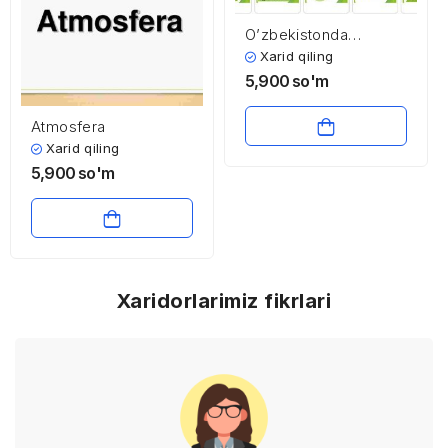
O’zbekistonda
ekologik vaziyat va
Xarid qiling
ekologik siyosat
5,900
so'm
Atmosfera
Xarid qiling
5,900
so'm
Xaridorlarimiz fikrlari