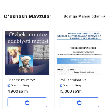
O'xshash Mavzular
Boshqa Mahsulotlar
O’zbеk mumtоz
PhD seminar va
аdаbiyoti mеrоsi
himoyasi uchun
Xarid qiling
Xarid qiling
professional taqdimot
4,900
so'm
15,000
so'm
shabloni