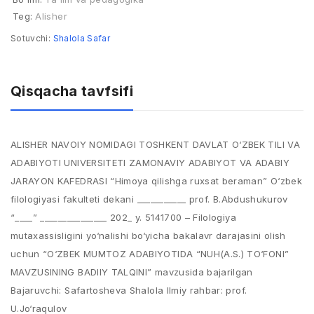
Teg:
Alisher
Sotuvchi:
Shalola Safar
Qisqacha tavfsifi
ALISHER NAVOIY NOMIDAGI TOSHKENT DAVLAT O‘ZBEK TILI VA
ADABIYOTI UNIVERSITETI ZAMONAVIY ADABIYOT VA ADABIY
JARAYON KAFEDRASI “Himoya qilishga ruxsat beraman” O‘zbek
filologiyasi fakulteti dekani ___________ prof. B.Abdushukurov
“____” _______________ 202_ y. 5141700 – Filologiya
mutaxassisligini yo‘nalishi bo‘yicha bakalavr darajasini olish
uchun “O‘ZBEK MUMTOZ ADABIYOTIDA “NUH(A.S.) TO‘FONI”
MAVZUSINING BADIIY TALQINI” mavzusida bajarilgan
Bajaruvchi: Safartosheva Shalola Ilmiy rahbar: prof.
U.Jo‘raqulov