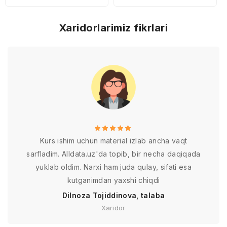
Xaridorlarimiz fikrlari
Kurs ishim uchun material izlab ancha vaqt
sarfladim. Alldata.uz'da topib, bir necha daqiqada
yuklab oldim. Narxi ham juda qulay, sifati esa
kutganimdan yaxshi chiqdi
Dilnoza Tojiddinova, talaba
Xaridor