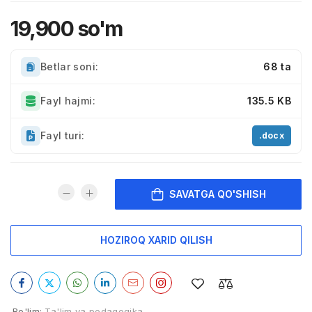
19,900
so'm
Betlar soni:
68 ta
Fayl hajmi:
135.5 KB
Fayl turi:
.docx
SAVATGA QO'SHISH
HOZIROQ XARID QILISH
Bo'lim:
Ta'lim va pedagogika