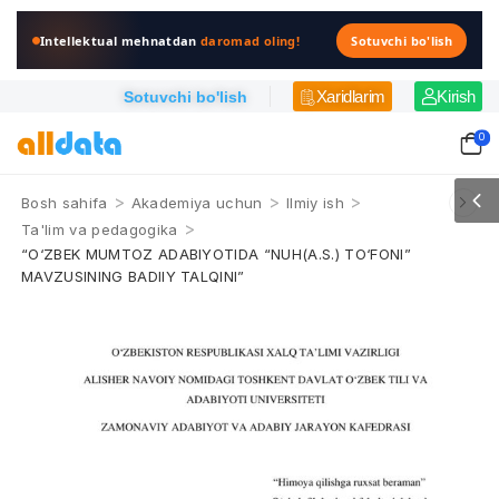
Intellektual mehnatdan
daromad oling!
Sotuvchi bo'lish
Xaridlarim
Kirish
Sotuvchi bo'lish
0
>
>
>
Bosh sahifa
Akademiya uchun
Ilmiy ish
>
Ta'lim va pedagogika
“O‘ZBEK MUMTOZ ADABIYOTIDA “NUH(A.S.) TO‘FONI”
MAVZUSINING BADIIY TALQINI”