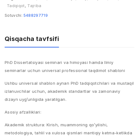
Tadqiqot
,
Tajriba
Sotuvchi:
5488297719
Qisqacha tavfsifi
PhD Dissertatsiyasi seminari va himoyasi hamda Ilmiy
seminarlar uchun universal professional taqdimot shabloni
Ushbu universal shablon aynan PhD tadqiqotchilari va mustaqil
izlanuvchilar uchun, akademik standartlar va zamonaviy
dizayn uyg’unligida yaratilgan.
Asosiy afzalliklari:
Akademik struktura: Kirish, muammoning qo’yilishi,
metodologiya, tahlil va xulosa qismlari mantiqiy ketma-ketlikda