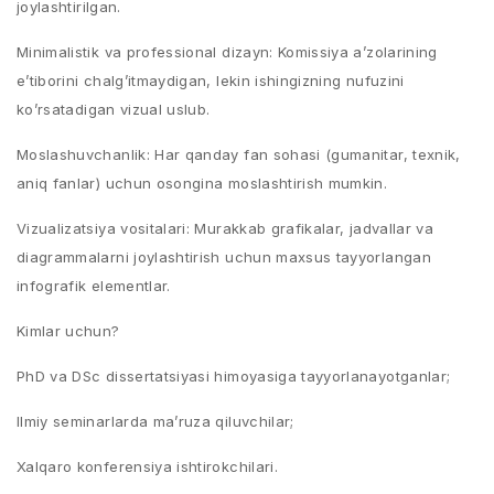
joylashtirilgan.
Minimalistik va professional dizayn: Komissiya a’zolarining
e’tiborini chalg’itmaydigan, lekin ishingizning nufuzini
ko’rsatadigan vizual uslub.
Moslashuvchanlik: Har qanday fan sohasi (gumanitar, texnik,
aniq fanlar) uchun osongina moslashtirish mumkin.
Vizualizatsiya vositalari: Murakkab grafikalar, jadvallar va
diagrammalarni joylashtirish uchun maxsus tayyorlangan
infografik elementlar.
Kimlar uchun?
PhD va DSc dissertatsiyasi himoyasiga tayyorlanayotganlar;
Ilmiy seminarlarda ma’ruza qiluvchilar;
Xalqaro konferensiya ishtirokchilari.