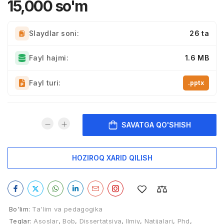
15,000
so'm
Slaydlar soni:
26 ta
Fayl hajmi:
1.6 MB
Fayl turi:
.pptx
SAVATGA QO'SHISH
HOZIROQ XARID QILISH
Bo'lim:
Ta'lim va pedagogika
Teglar:
Asoslar
,
Bob
,
Dissertatsiya
,
Ilmiy
,
Natijalari
,
Phd
,