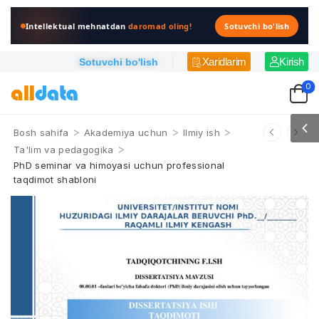
Intellektual mehnatdan
daromad oling!
Sotuvchi bo'lish
Xaridlarim
Kirish
Sotuvchi bo'lish
0
>
>
>
Bosh sahifa
Akademiya uchun
Ilmiy ish
>
Ta'lim va pedagogika
PhD seminar va himoyasi uchun professional
taqdimot shabloni