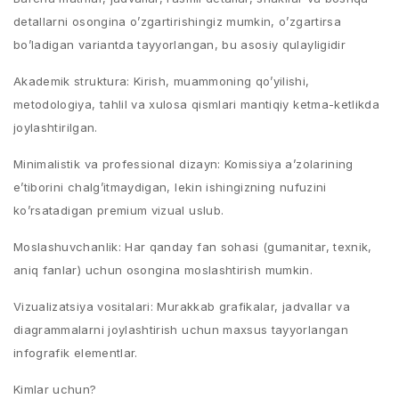
detallarni osongina o’zgartirishingiz mumkin, o’zgartirsa
bo’ladigan variantda tayyorlangan, bu asosiy qulayligidir
Akademik struktura: Kirish, muammoning qo’yilishi,
metodologiya, tahlil va xulosa qismlari mantiqiy ketma-ketlikda
joylashtirilgan.
Minimalistik va professional dizayn: Komissiya a’zolarining
e’tiborini chalg’itmaydigan, lekin ishingizning nufuzini
ko’rsatadigan premium vizual uslub.
Moslashuvchanlik: Har qanday fan sohasi (gumanitar, texnik,
aniq fanlar) uchun osongina moslashtirish mumkin.
Vizualizatsiya vositalari: Murakkab grafikalar, jadvallar va
diagrammalarni joylashtirish uchun maxsus tayyorlangan
infografik elementlar.
Kimlar uchun?