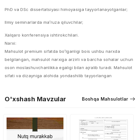
PhD va DSc dissertatsiyasi himoyasiga tayyorlanayotganlar;
Ilmiy seminarlarda ma’ruza qiluvchilar;
Xalqaro konferensiya ishtirokchilari.
Narxi:
Mahsulot premium sifatda bo’lganligi bois ushbu narxda
belgilangan, mahsulot narxiga arzirli va barcha sohalar uchun
oson moslashuvchanlikka egaligi bilan ajralib turadi. Mahsulot
sifati va dizayniga alohida yondashilib tayyorlangan
O'xshash Mavzular
Boshqa Mahsulotlar