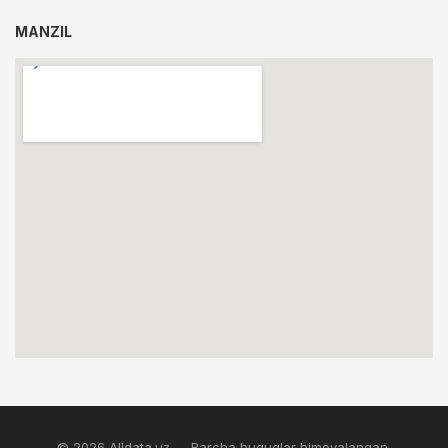
MANZIL
© 2026 Alldata.uz — Barcha huquqlar himoyalangan.