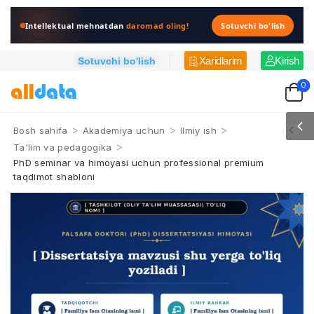
Intellektual mehnatdan
daromad oling!
Sotuvchi bo'lish
Xaridlarim
Kirish
Sotuvchi bo'lish
0
>
>
>
Bosh sahifa
Akademiya uchun
Ilmiy ish
>
Ta'lim va pedagogika
PhD seminar va himoyasi uchun professional premium
taqdimot shabloni