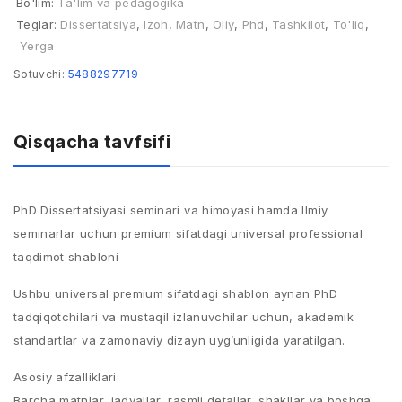
Bo'lim:
Ta'lim va pedagogika
Teglar:
Dissertatsiya
,
Izoh
,
Matn
,
Oliy
,
Phd
,
Tashkilot
,
To'liq
,
Yerga
Sotuvchi:
5488297719
Qisqacha tavfsifi
PhD Dissertatsiyasi seminari va himoyasi hamda Ilmiy
seminarlar uchun premium sifatdagi universal professional
taqdimot shabloni
Ushbu universal premium sifatdagi shablon aynan PhD
tadqiqotchilari va mustaqil izlanuvchilar uchun, akademik
standartlar va zamonaviy dizayn uyg’unligida yaratilgan.
Asosiy afzalliklari:
Barcha matnlar, jadvallar, rasmli detallar, shakllar va boshqa