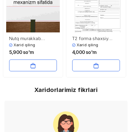
Nutq murakkab
T2 forma shaxsiy
mexanizm sifatida
varaqa kartasi namuna
Xarid qiling
Xarid qiling
blankasi
5,900
so'm
4,000
so'm
Xaridorlarimiz fikrlari