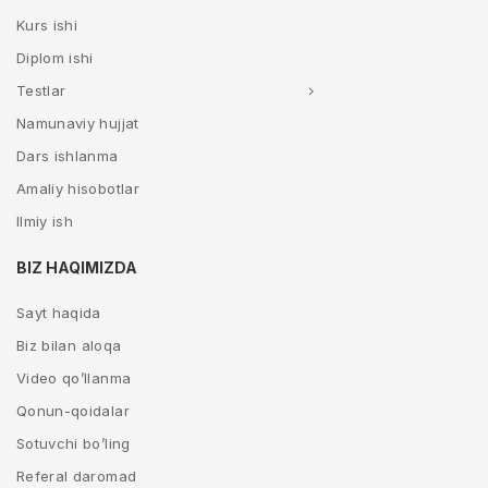
Kurs ishi
Diplom ishi
Testlar
Namunaviy hujjat
Dars ishlanma
Amaliy hisobotlar
Ilmiy ish
BIZ HAQIMIZDA
Sayt haqida
Biz bilan aloqa
Video qo’llanma
Qonun-qoidalar
Sotuvchi bo’ling
Referal daromad