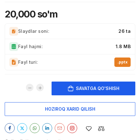
20,000
so'm
Slaydlar soni:
26 ta
Fayl hajmi:
1.8 MB
Fayl turi:
.pptx
SAVATGA QO'SHISH
HOZIROQ XARID QILISH