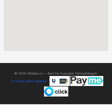
© 2026 Alldata.uz — Barcha huquqlar himoyalangan.
To'lovga qabul qilamiz!
0