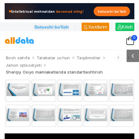
Intellektual mehnatdan
daromad oling!
Sotuvchi bo'lish
Xaridlarim
Kirish
Sotuvchi bo'lish
0
>
>
>
Bosh sahifa
Talabalar uchun
Taqdimotlar
>
Jahon iqtisodiyoti
Sharqiy Osiyo mamlakatlarida standartlashtirish