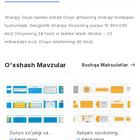
Sharqiy Osiyo tamasi ostida Osiyo qit’asining sharqiy mintaqasi
tushuniladi. Geografik Sharqiy Osiyoning yuzasi 12 000 000
km2 (Osiyoning 28 foizi) ni tashkil etadi. Aholisi – 1,5
milliarddan ko’p (Osiyo aholisining 40 foizi).
O'xshash Mavzular
Boshqa Mahsulotlar
Dunyo xo’jaligi va
Xalqaro savdoning
xalqaro mehnat
rivojlanish nazariyalari
Xarid qiling
Xarid qiling