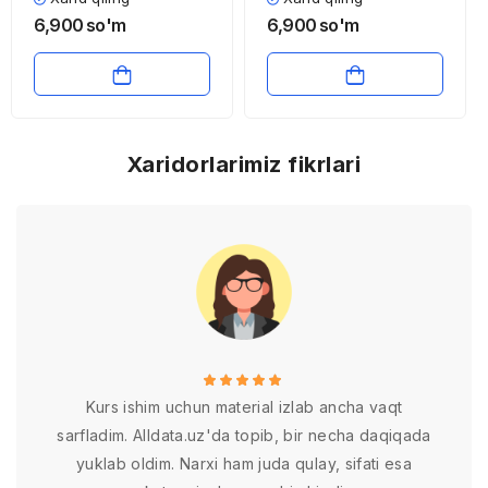
taqsimoti
va modellari
6,900
so'm
6,900
so'm
Xaridorlarimiz fikrlari
Kurs ishim uchun material izlab ancha vaqt
sarfladim. Alldata.uz'da topib, bir necha daqiqada
yuklab oldim. Narxi ham juda qulay, sifati esa