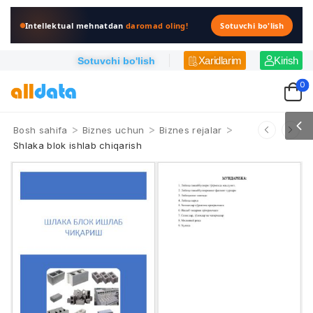
Intellektual mehnatdan
daromad oling!
Sotuvchi bo'lish
Xaridlarim
Kirish
Sotuvchi bo'lish
0
>
>
>
Bosh sahifa
Biznes uchun
Biznes rejalar
Shlaka blok ishlab chiqarish