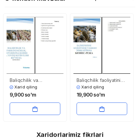
Baliqchilik va
Baliqchilik faoliyatini
parrandachilik,
tashkil etish bo’yicha
Xarid qiling
Xarid qiling
tovuqxona qurish va
9,900
so'm
19,900
so'm
tovuq sotib olish
bo’yicha biznes reja
Xaridorlarimiz fikrlari