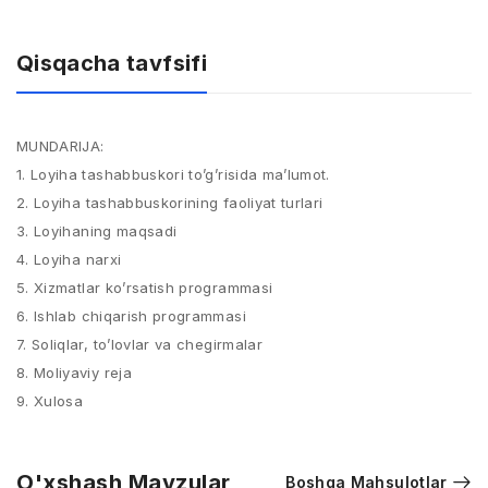
Qisqacha tavfsifi
MUNDARIJA:
1. Loyiha tashabbuskori to’g’risida ma’lumot.
2. Loyiha tashabbuskorining faoliyat turlari
3. Loyihaning maqsadi
4. Loyiha narxi
5. Xizmatlar ko’rsatish programmasi
6. Ishlab chiqarish programmasi
7. Soliqlar, to’lovlar va chegirmalar
8. Moliyaviy reja
9. Xulosa
O'xshash Mavzular
Boshqa Mahsulotlar