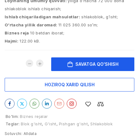
Loyihaning umumiy quvvati:
yiliga o’rtacha 72 000 dona
shlakoblok ishlab chiqarish;
Ishlab chiqariladigan mahsulotlar:
shlakoblok, g’isht;
O’rtacha yillik daromad:
11 025 360.00 so’m;
Biznes reja
10 betdan iborat;
Hajmi:
122.00 kB.
SAVATGA QO'SHISH
HOZIROQ XARID QILISH
Bo'lim:
Biznes rejalar
Teglar:
Blok g'isht
,
G'isht
,
Pishgan g'isht
,
Shlakoblok
Sotuvchi:
Alldata