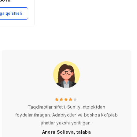
ga qo'shish
Savatga qo'shish
Taqdimotlar sifatli. Sun'iy intelektdan
foydalanilmagan. Adabiyotlar va boshqa ko'plab
jihatlar yaxshi yoritilgan.
Anora Solieva, talaba