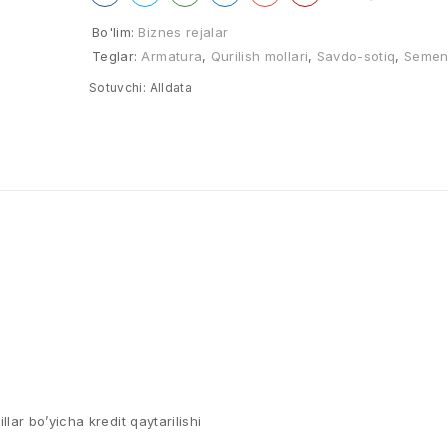
Bo'lim:
Biznes rejalar
Teglar:
Armatura
,
Qurilish mollari
,
Savdo-sotiq
,
Semen
Sotuvchi:
Alldata
illar bo’yicha kredit qaytarilishi