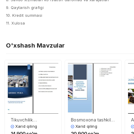
9. Qaytarish grafigi
10. Kredit summasi
11. Xulosa
O'xshash Mavzular
Tikuvchilik
Bosmoxona tashkil
A
mahsulotlarini ishlab
qilib ro’znomalar
f
Xarid qiling
Xarid qiling
chiqarishni tashkil
ishlab chiqarish va
e
14,900
so'm
20,900
so'm
2