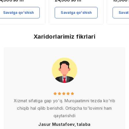
Savatga qo'shish
Savatga qo'shish
Savat
Xaridorlarimiz fikrlari
Xizmat sifatiga gap yo'q. Murojaatimni tezda ko'rib
chiqib hal qilib berishdi. Ortiqcha to'lovimni ham
qaytarishdi
Jasur Mustafoev, talaba