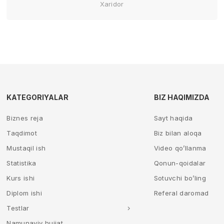
Xaridor
KATEGORIYALAR
BIZ HAQIMIZDA
Biznes reja
Sayt haqida
Taqdimot
Biz bilan aloqa
Mustaqil ish
Video qo’llanma
Statistika
Qonun-qoidalar
Kurs ishi
Sotuvchi bo’ling
Diplom ishi
Referal daromad
Testlar
Namunaviy hujjat