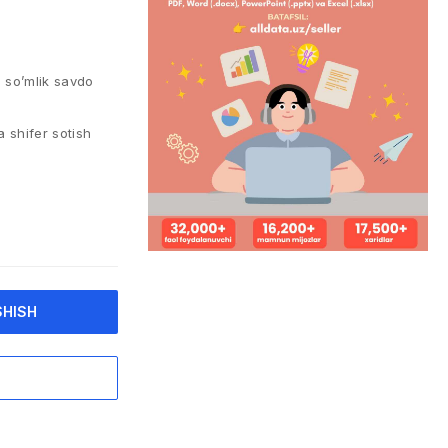
. so’mlik savdo
 shifer sotish
SHISH