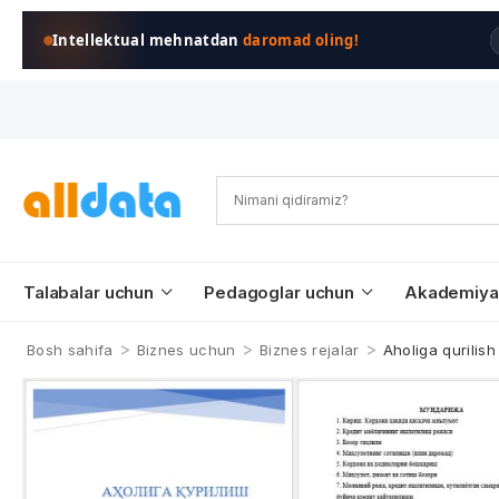
Intellektual mehnatdan
daromad oling!
Talabalar uchun
Pedagoglar uchun
Akademiya
>
>
>
Bosh sahifa
Biznes uchun
Biznes rejalar
Aholiga qurilish