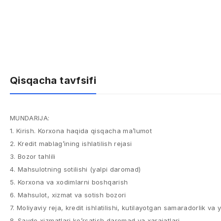
Qisqacha tavfsifi
MUNDARIJA:
1. Kirish. Korxona haqida qisqacha ma’lumot
2. Kredit mablag’ining ishlatilish rejasi
3. Bozor tahlili
4. Mahsulotning sotilishi (yalpi daromad)
5. Korxona va xodimlarni boshqarish
6. Mahsulot, xizmat va sotish bozori
7. Moliyaviy reja, kredit ishlatilishi, kutilayotgan samaradorlik va y
8. Savdo xizmatlari ko’rsatish daromad va xarajatlari