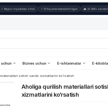
✓ Bepul ro'yxatdan o'tish
⚡ To'liq avtomatlashtirilgan
👥 32 000+ xaridor
 uchun
Biznes uchun
E-ishlanmalar
E-kitobla
 materiallari sotish savdo xizmatlarini ko’rsatish
Aholiga qurilish materiallari soti
xizmatlarini ko’rsatish