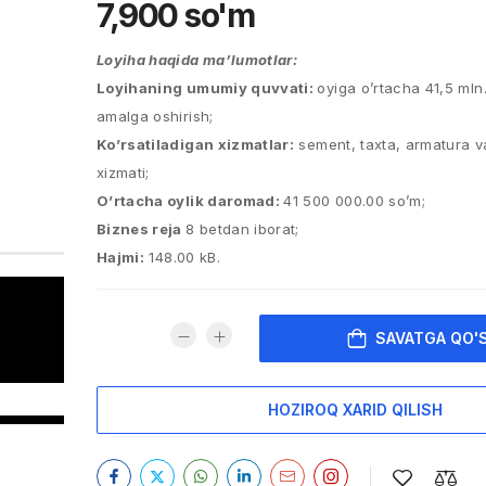
7,900
so'm
Loyiha haqida ma’lumotlar:
Loyihaning umumiy quvvati:
oyiga o’rtacha 41,5 mln
amalga oshirish;
Ko’rsatiladigan xizmatlar:
sement, taxta, armatura va
xizmati;
O’rtacha oylik daromad:
41 500 000.00 so’m;
Biznes reja
8 betdan iborat;
Hajmi:
148.00 kB.
SAVATGA QO'
HOZIROQ XARID QILISH