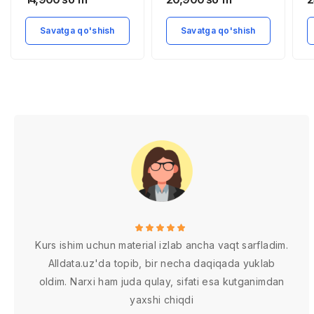
qilish
sotish
Savatga qo'shish
Savatga qo'shish
Kurs ishim uchun material izlab ancha vaqt sarfladim.
Alldata.uz'da topib, bir necha daqiqada yuklab
oldim. Narxi ham juda qulay, sifati esa kutganimdan
yaxshi chiqdi