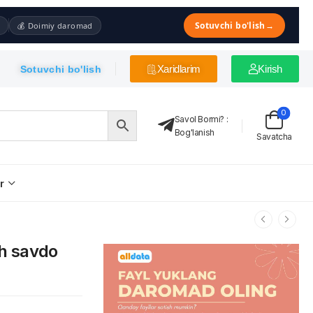
Sotuvchi bo'lish
→
💰 Doimiy daromad
Xaridlarim
Kirish
Sotuvchi bo'lish
0
Savol Bormi?
:
Bog'lanish
Savatcha
r
sh savdo