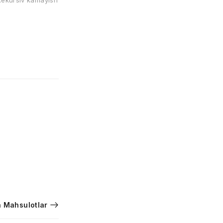
Rekursiv kamayish
 Mahsulotlar