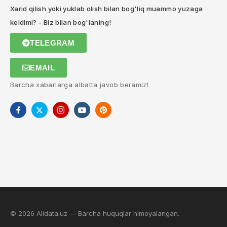
Xarid qilish yoki yuklab olish bilan bog'liq muammo yuzaga
keldimi? - Biz bilan bog'laning!
TELEGRAM
EMAIL
Barcha xabarlarga albatta javob beramiz!
© 2026 Alldata.uz — Barcha huquqlar himoyalangan.