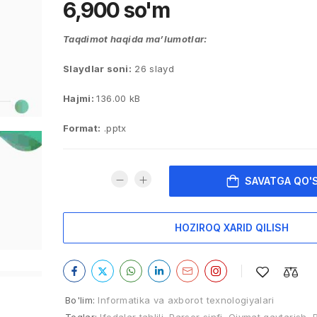
6,900
so'm
Taqdimot haqida ma’lumotlar:
Slaydlar soni:
26 slayd
Hajmi:
136.00 kB
Format:
.pptx
SAVATGA QO'
HOZIROQ XARID QILISH
Bo'lim:
Informatika va axborot texnologiyalari