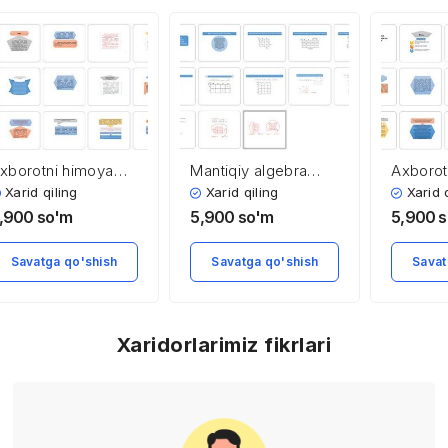
xborotni himoya
Mantiqiy algebra
Axborot
ilish tizimini tashkil
funksiyalarini Karno
qilishni
Xarid qiling
Xarid qiling
Xarid 
ilishning asosiy
kartasidan
ko’rinish
,900
so'm
5,900
so'm
5,900
s
amoyillari
foydalanib
ixchamlash
Savatga qo'shish
Savatga qo'shish
Savat
(minimallashtirish)
Xaridorlarimiz fikrlari