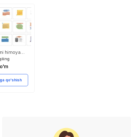
ni himoya
Kompyuter
ng usullari va
tizimlarida axborot
qiling
Xarid qiling
lari
xavfsizligi
o'm
5,900
so'm
ga qo'shish
Savatga qo'shish