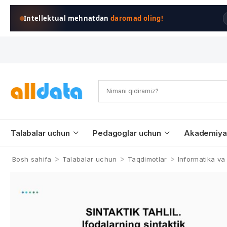
Intellektual mehnatdan
daromad oling!
Talabalar uchun
Pedagoglar uchun
Akademiya
>
>
>
Bosh sahifa
Talabalar uchun
Taqdimotlar
Informatika va