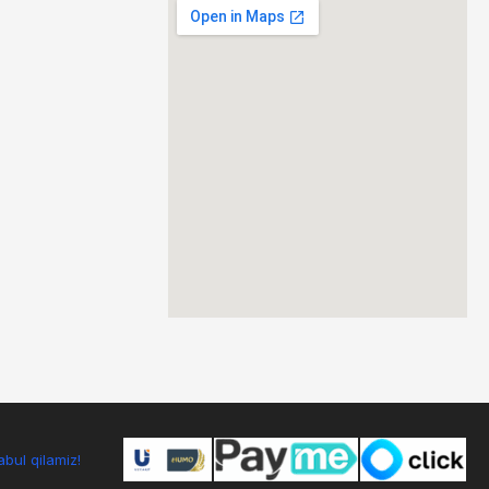
bul qilamiz!