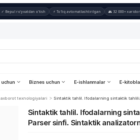
✓ Bepul ro'yxatdan o'tish
⚡ To'liq avtomatlashtirilgan
👥 32 000+ xaridor
 uchun
Biznes uchun
E-ishlanmalar
E-kitobla
>
 axborot texnologiyalari
Sintaktik tahlil. Ifodalarning sintaktik tahlil
Sintaktik tahlil. Ifodalarning sintak
Parser sinfi. Sintaktik analizatorn