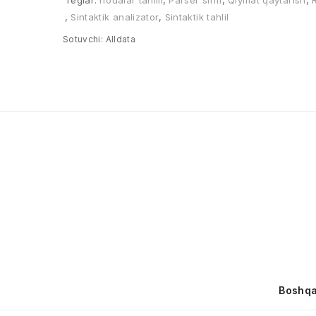
Teglar:
Ifodalar tahlili
,
Parser sinfi
,
Qiymat qaytarish
,
,
Sintaktik analizator
,
Sintaktik tahlil
Sotuvchi:
Alldata
Boshqa