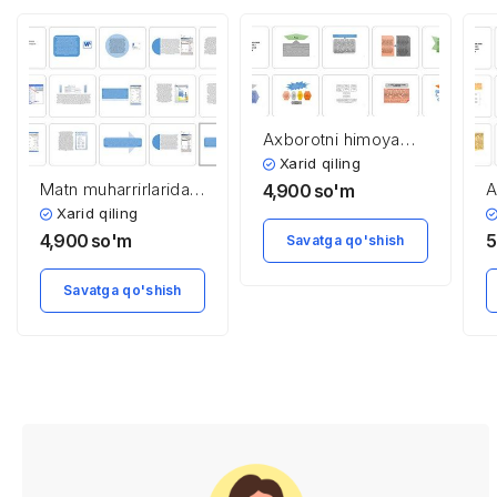
Axborotni himoya
qilish tizimini tashkil
Xarid qiling
qilishning asosiy
Matn muharrirlarida
A
4,900
so'm
tamoyillari
protsessual
q
Xarid qiling
hujjatlarni tahrirlash
q
4,900
so'm
5
Savatga qo'shish
t
Savatga qo'shish