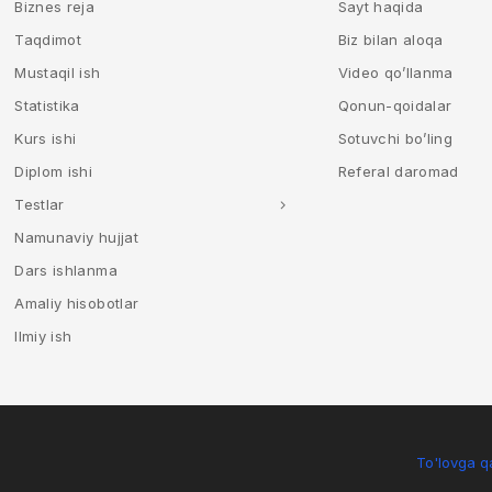
Biznes reja
Sayt haqida
Taqdimot
Biz bilan aloqa
Mustaqil ish
Video qo’llanma
Statistika
Qonun-qoidalar
Kurs ishi
Sotuvchi bo’ling
Diplom ishi
Referal daromad
Testlar
Namunaviy hujjat
Dars ishlanma
Amaliy hisobotlar
Ilmiy ish
To'lovga qa