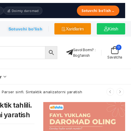
Sotuvchi bo'lish
→
💰 Doimiy daromad
Xaridlarim
Kirish
Sotuvchi bo'lish
0
Savol Bormi?
:
Bog'lanish
Savatcha
r
i. Parser sinfi. Sintaktik analizatorni yaratish
tik tahlili.
i yaratish