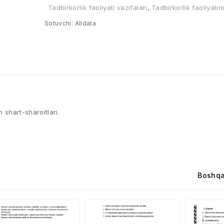
Tadbirkorlik faoliyati vazifalari
,
Tadbirkorlik faoliyatin
Sotuvchi:
Alldata
h shart-sharoitlari.
Boshqa