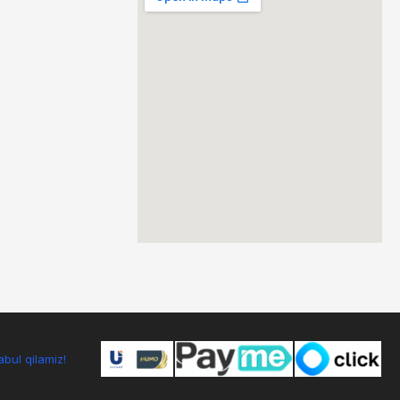
bul qilamiz!