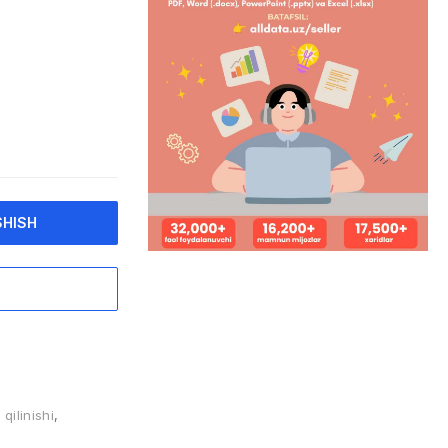
SHISH
 qilinishi
,