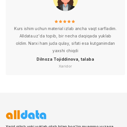
Kurs ishim uchun material izlab ancha vaqt sarfladim.
Alldata.uz'da topib, bir necha daqiqada yuklab
oldim. Narxi ham juda qulay, sifati esa kutganimdan
yaxshi chiqdi
Dilnoza Tojiddinova, talaba
Xaridor
Xarid qilish yoki yuklab olish bilan bog'liq muammo yuzaga