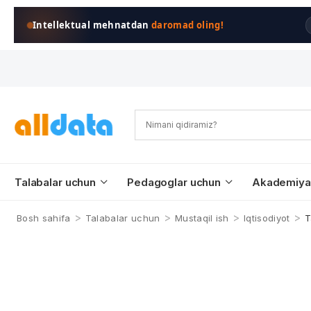
Intellektual mehnatdan
daromad oling!
Talabalar uchun
Pedagoglar uchun
Akademiya
>
>
>
>
Bosh sahifa
Talabalar uchun
Mustaqil ish
Iqtisodiyot
T