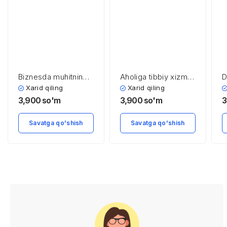
Biznеsda muhitning
Aholiga tibbiy xizmat
D
turlari
ko’rsatish
x
Xarid qiling
Xarid qiling
sohasining
3,900
so'm
3,900
so'm
3
iqtisodiyoti va
menejmenti
Savatga qo'shish
Savatga qo'shish