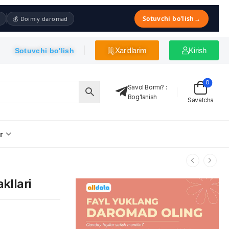
Sotuvchi bo'lish
→
💰 Doimiy daromad
Xaridlarim
Kirish
Sotuvchi bo'lish
0
Savol Bormi?
:
Bog'lanish
Savatcha
r
kllari