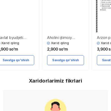
avlat byudjeti
Aholini ijtimoiy
Arzon p
arajatlari
himoyalash asoslari
pul siyo
Xarid qiling
Xarid qiling
Xarid 
,900
so'm
2,900
so'm
3,900
s
Savatga qo'shish
Savatga qo'shish
Savat
Xaridorlarimiz fikrlari