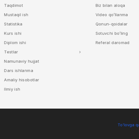
Taqdimot
Biz bilan aloqa
Mustaqil ish
Video qo’llanma
Statistika
Qonun-qoidalar
Kurs ishi
Sotuvchi bo’ling
Diplom ishi
Referal daromad
Testlar
Namunaviy hujjat
Dars ishlanma
Amaliy hisobotlar
Ilmiy ish
To'lovga qa