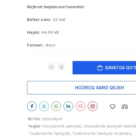
Referat haqida ma’lumotlar:
Betlar soni:
22 bet
Hajmi:
44.00 kB
Format:
.docx
SAVATGA QO'
HOZIROQ XARID QILISH
Bo'lim:
Iqtisodiyot
Teglar:
Hissadorlik jamiyati
,
Hissadorlik jamiyati tashkil
Tadbirkorlik faoliyati
,
Tadbirkorlik faoliyati shakllari
,