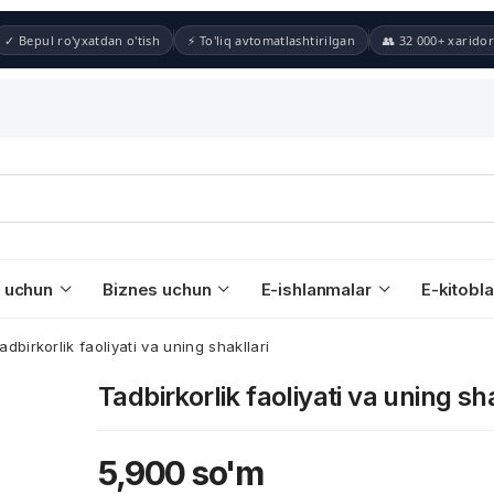
✓ Bepul ro'yxatdan o'tish
⚡ To'liq avtomatlashtirilgan
👥 32 000+ xaridor
 uchun
Biznes uchun
E-ishlanmalar
E-kitobla
adbirkorlik faoliyati va uning shakllari
Tadbirkorlik faoliyati va uning sha
5,900
so'm