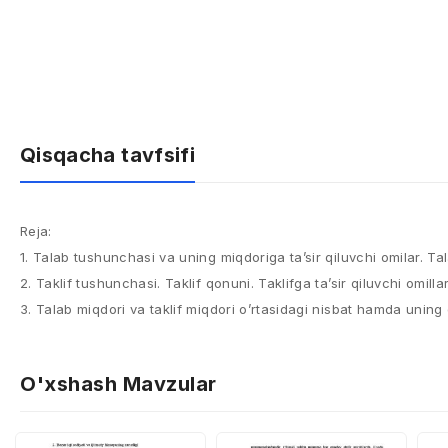
Qisqacha tavfsifi
Reja:
1. Talab tushunchasi va uning miqdoriga ta’sir qiluvchi omilar. Ta
2. Taklif tushunchasi. Taklif qonuni. Taklifga ta’sir qiluvchi omillar
3. Talab miqdori va taklif miqdori o’rtasidagi nisbat hamda uning 
O'xshash Mavzular