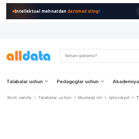
Intellektual mehnatdan
daromad oling!
Talabalar uchun
Pedagoglar uchun
Akademiya
>
>
>
>
Bosh sahifa
Talabalar uchun
Mustaqil ish
Iqtisodiyot
T