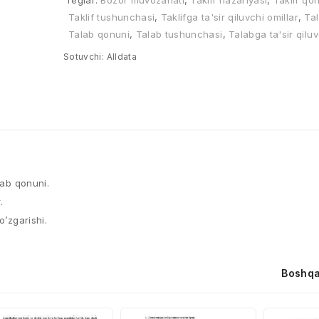
Teglar:
Bozor muvozanati
,
Taklif nazariyasi
,
Taklif qo
Taklif tushunchasi
,
Taklifga ta'sir qiluvchi omillar
,
Tal
Talab qonuni
,
Talab tushunchasi
,
Talabga ta'sir qiluv
Sotuvchi:
Alldata
lab qonuni.
.
o’zgarishi.
Boshqa