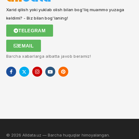
Xarid qilish yoki yuklab olish bilan bog'liq muammo yuzaga
keldimi? - Biz bilan bog'laning!
TELEGRAM
EMAIL
Barcha xabarlarga albatta javob beramiz!
© 2026 Alldata.uz — Barcha huquqlar himoyalangan.