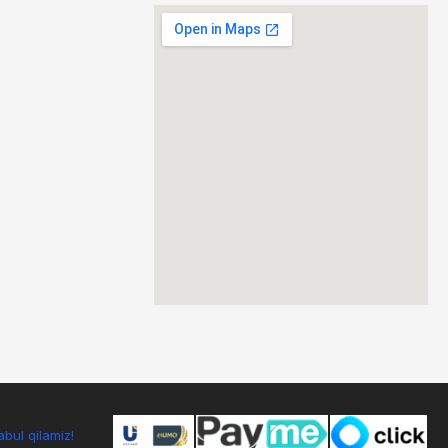
bul qilamiz!