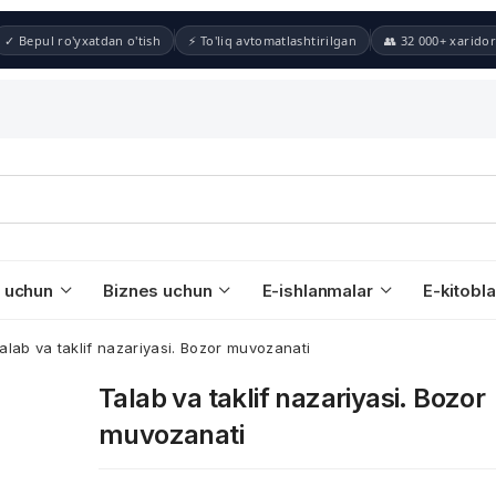
✓ Bepul ro'yxatdan o'tish
⚡ To'liq avtomatlashtirilgan
👥 32 000+ xaridor
 uchun
Biznes uchun
E-ishlanmalar
E-kitobla
alab va taklif nazariyasi. Bozor muvozanati
Talab va taklif nazariyasi. Bozor
muvozanati