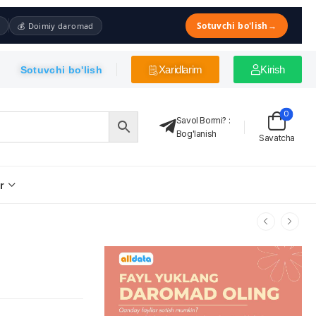
Sotuvchi bo'lish
→
💰 Doimiy daromad
Xaridlarim
Kirish
Sotuvchi bo'lish
0
Savol Bormi?
:
Bog'lanish
Savatcha
r