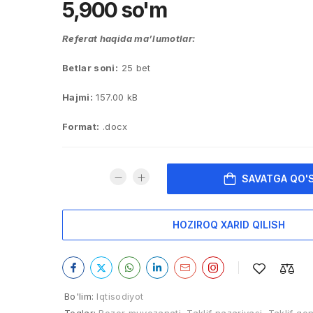
5,900
so'm
Referat haqida ma’lumotlar:
Betlar soni:
25 bet
Hajmi:
157.00 kB
Format:
.docx
SAVATGA QO'
HOZIROQ XARID QILISH
Bo'lim:
Iqtisodiyot