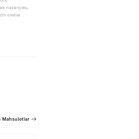
nuni
,
ab nazariyasi
,
chi omillar
 Mahsulotlar