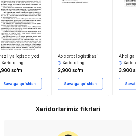
raziliya iqtisodiyoti
Axborot logistikasi
Aholiga
xizmat k
Xarid qiling
Xarid qiling
Xarid 
sohasin
,900
so'm
2,900
so'm
3,900
s
iqtisodi
menejm
Savatga qo'shish
Savatga qo'shish
Savat
Xaridorlarimiz fikrlari