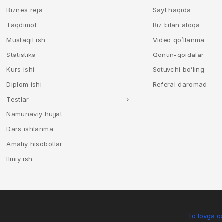
Biznes reja
Sayt haqida
Taqdimot
Biz bilan aloqa
Mustaqil ish
Video qo’llanma
Statistika
Qonun-qoidalar
Kurs ishi
Sotuvchi bo’ling
Diplom ishi
Referal daromad
Testlar
Namunaviy hujjat
Dars ishlanma
Amaliy hisobotlar
Ilmiy ish
To'lovga qa