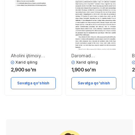
Aholini ijtimoiy
Daromad
B
himoyalash asoslari
tengsizligining
Xarid qiling
Xarid qiling
chuqurlashuvi
2,900
so'm
1,900
so'm
2
Savatga qo'shish
Savatga qo'shish