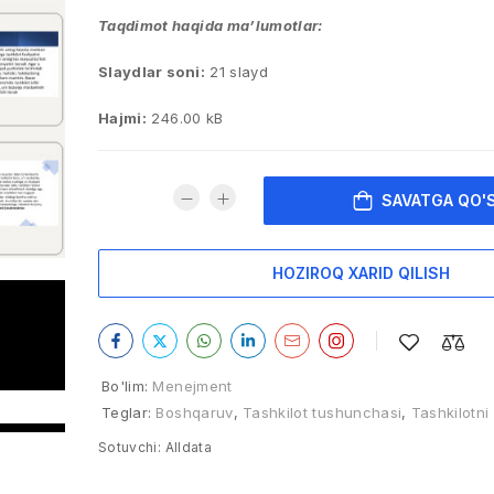
Taqdimot haqida ma’lumotlar:
Slaydlar soni:
21 slayd
Hajmi:
246.00 kB
SAVATGA QO'
HOZIROQ XARID QILISH
Bo'lim:
Menejment
Teglar:
Boshqaruv
,
Tashkilot tushunchasi
,
Tashkilotni
Sotuvchi:
Alldata