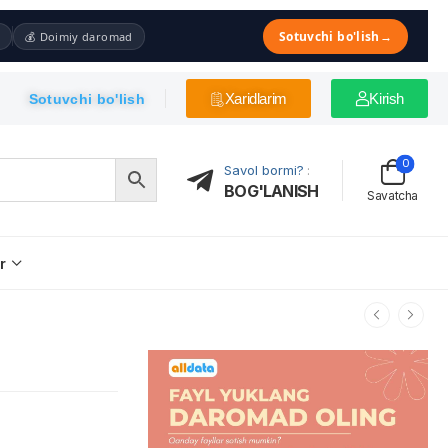
Sotuvchi bo'lish
→
💰 Doimiy daromad
Xaridlarim
Kirish
Sotuvchi bo'lish
0
Savol bormi?
:
BOG'LANISH
Savatcha
r