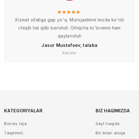
Xizmat sifatiga gap yo'q. Murojaatimni tezda ko'rib
chiqib hal qilib berishdi. Ortiqcha to'lovimni ham
qaytarishdi
Jasur Mustafoev, talaba
Xaridor
KATEGORIYALAR
BIZ HAQIMIZDA
Biznes reja
Sayt haqida
Taqdimot
Biz bilan aloqa