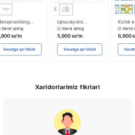
Kichik 
enejmentning
Iqtisodiyotni
faoliyat
ejallashtirish
modernizatsiyalash
Xarid 
Xarid qiling
Xarid qiling
boshqa
unksiyasi
sharoitida personalni
6,900
,900
so'm
5,900
so'm
tushunc
rivojlantirish
hususiya
Savat
Savatga qo'shish
Savatga qo'shish
boshqar
zamona
tamoyilla
va uslub
Xaridorlarimiz fikrlari