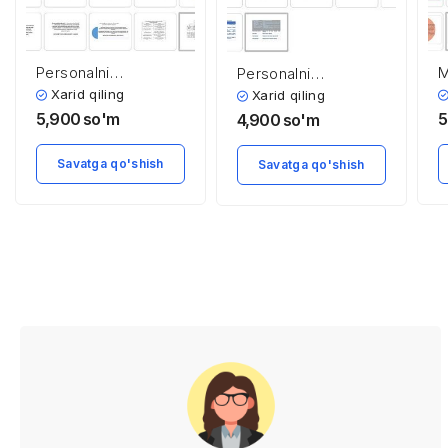
Personalni
M
Personalni
boshqarishda
r
boshqarish
Xarid qiling
Xarid qiling
guruhlararo
f
xizmatida ish yuritish
5,900
so'm
5
4,900
so'm
munosabatlar
va axborot
texnologiyalari
Savatga qo'shish
Savatga qo'shish