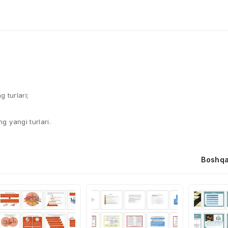
g turlari;
g yangi turlari.
Boshqa