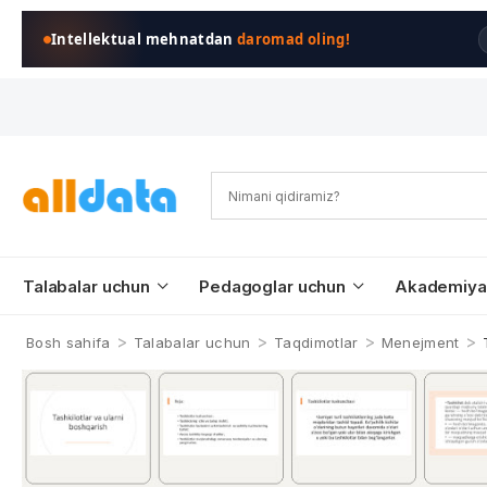
Intellektual mehnatdan
daromad oling!
Talabalar uchun
Pedagoglar uchun
Akademiya
>
>
>
>
Bosh sahifa
Talabalar uchun
Taqdimotlar
Menejment