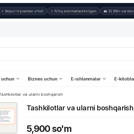
✓ Bepul ro'yxatdan o'tish
⚡ To'liq avtomatlashtirilgan
👥 32 000+ xaridor
 uchun
Biznes uchun
E-ishlanmalar
E-kitobla
Tashkilotlar va ularni boshqarish
Tashkilotlar va ularni boshqarish
5,900
so'm