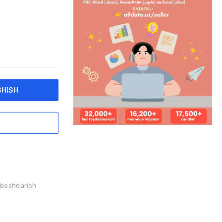
SHISH
 boshqarish