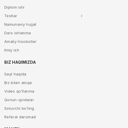
Diplom ishi
Testlar
Namunaviy hujjat
Dars ishlanma
Amaliy hisobotlar
Ilmiy ish
BIZ HAQIMIZDA
Sayt haqida
Biz bilan aloqa
Video qo’llanma
Qonun-qoidalar
Sotuvchi bo’ling
Referal daromad