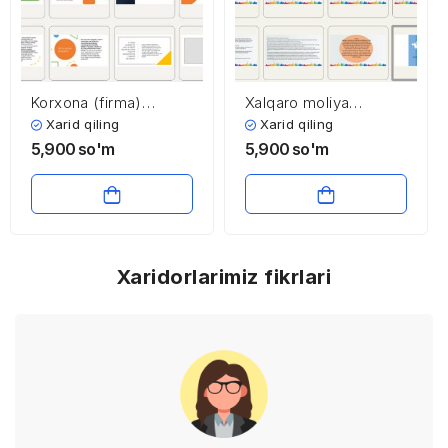
Korxona (firma)
Xalqaro moliya
xarajatlari va foydasi
bozorining asosiy
Xarid qiling
Xarid qiling
funksiyalari va
5,900
so'm
5,900
so'm
xususiyatlari
Xaridorlarimiz fikrlari