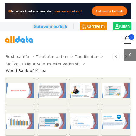
Intellektual mehnatdan
daromad oling!
Sotuvchi bo'lish
Xaridlarim
Kirish
Sotuvchi bo'lish
0
>
>
>
Bosh sahifa
Talabalar uchun
Taqdimotlar
>
Moliya, soliqlar va buxgalteriya hisobi
Woori Bank of Korea