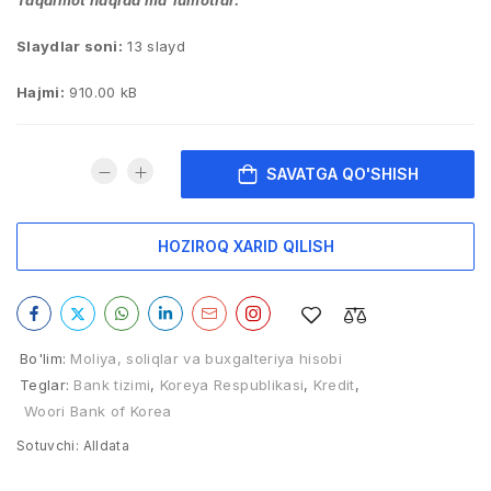
Taqdimot haqida ma’lumotlar:
Slaydlar soni:
13 slayd
Hajmi:
910.00 kB
SAVATGA QO'SHISH
HOZIROQ XARID QILISH
Bo'lim:
Moliya, soliqlar va buxgalteriya hisobi
Teglar:
Bank tizimi
,
Koreya Respublikasi
,
Kredit
,
Woori Bank of Korea
Sotuvchi:
Alldata