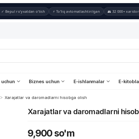
✓ Bepul ro'yxatdan o'tish
⚡ To'liq avtomatlashtirilgan
👥 32 000+ xaridor
 uchun
Biznes uchun
E-ishlanmalar
E-kitobla
>
Xarajatlar va daromadlarni hisobga olish
Xarajatlar va daromadlarni hisob
9,900
so'm