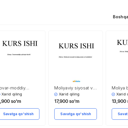
Boshqa
ovar-moddiy
Moliyaviy siyosat va
Moliya 
ahiralar hisobi
uning asosiy
mohiyati
Xarid qiling
Xarid qiling
Xarid 
yo’nalishlari
,900
so'm
17,900
so'm
13,900
Savatga qo'shish
Savatga qo'shish
Savat