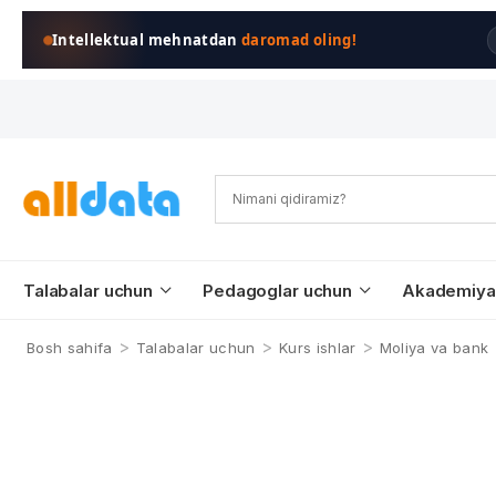
Intellektual mehnatdan
daromad oling!
Talabalar uchun
Pedagoglar uchun
Akademiya
>
>
>
Bosh sahifa
Talabalar uchun
Kurs ishlar
Moliya va bank