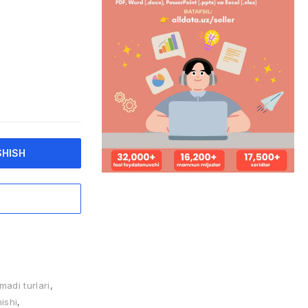
SHISH
adi turlari
,
ishi
,