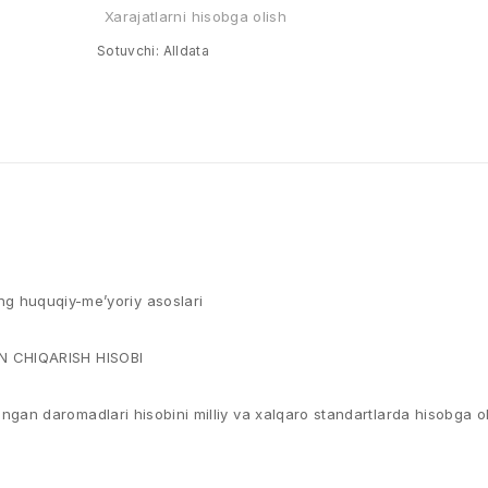
Xarajatlarni hisobga olish
Sotuvchi:
Alldata
ning huquqiy-me’yoriy asoslari
N CHIQARISH HISOBI
n daromadlari hisobini milliy va xalqaro standartlarda hisobga ol