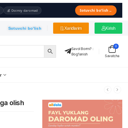
Sotuvchi bo'lish
→
💰 Doimiy daromad
Xaridlarim
Kirish
Sotuvchi bo'lish
0
Savol Bormi?
:
Bog'lanish
Savatcha
r
ga olish