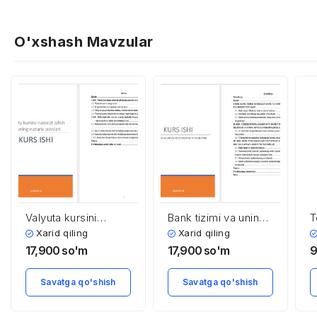
O'xshash Mavzular
Valyuta kursini
Bank tizimi va uning
T
nazorat qilish va
iqtisodiyotda tutgan
z
Xarid qiling
Xarid qiling
uning nazariy
o’rni
17,900
so'm
17,900
so'm
9
asoslari
Savatga qo'shish
Savatga qo'shish