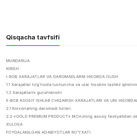
Qisqacha tavfsifi
MUNDARIJA
KIRISH
I-BOB XARAJATLAR VA DAROMADLARNI HISOBGA OLISH
1.1 Xarajatlar to’g’risida tushuncha va ular hisobini tashkil qilish
1.2 Xarajatlarni guruhlanishi
II-BOB ASOSIY ISHLAB CHIQARISH XARAJATLARI VA UNI HISOBDA
2.1 Korxonaning daromadi turlari
2.2 «GOLD PREMIUM PRODUCT» MCHJning asosiy faoliyatidan olinga
XULOSA
FOYDALANILGAN ADABIYOTLAR RO’YXATI