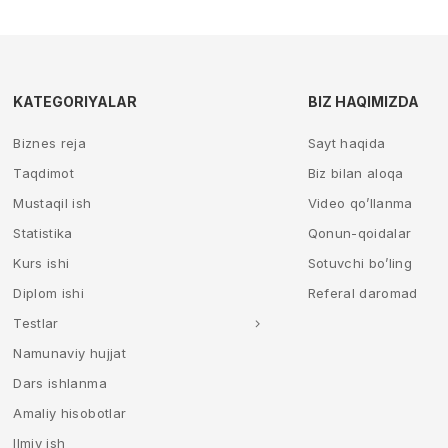
KATEGORIYALAR
BIZ HAQIMIZDA
Biznes reja
Sayt haqida
Taqdimot
Biz bilan aloqa
Mustaqil ish
Video qo’llanma
Statistika
Qonun-qoidalar
Kurs ishi
Sotuvchi bo’ling
Diplom ishi
Referal daromad
Testlar
Namunaviy hujjat
Dars ishlanma
Amaliy hisobotlar
Ilmiy ish