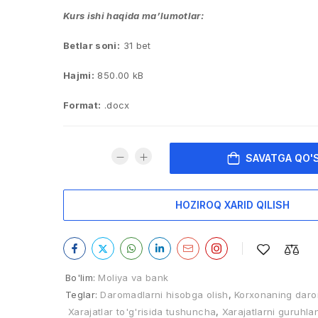
Kurs ishi haqida ma’lumotlar:
Betlar soni:
31 bet
Hajmi:
850.00 kB
Format:
.docx
SAVATGA QO'
HOZIROQ XARID QILISH
Bo'lim:
Moliya va bank
Teglar:
Daromadlarni hisobga olish
,
Korxonaning darom
Xarajatlar to'g'risida tushuncha
,
Xarajatlarni guruhlan