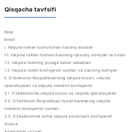
Qisqacha tavfsifi
Reja:
Kirish
I. Valyuta risklari tushunchasi nazariy asoslari
1.1. Valyuta risklari tushunchasining iqtisodiy mohiyati va turlari
1.2. Valyuta riskining yuzaga kelish sabablari
1.3. Valyuta riskini boshqarish usullari va ularning mohiyati
II. O’zbekiston Respublikasining valyuta bozori, valyuta
operatsiyalari va valyuta risklarini boshqarish
2.1. O’zbekistonda valyuta bozori va valyuta operatsiyalari
2.2. O’zbekiston Respublikasi tijorat banklaring valyuta
risklarini boshqarish usullari
2.3. O’zbekistonda ochiq valyuta pozitsiyani boshqarish
Xulosa
Adabiyotlar ro’yxati