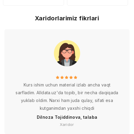
Xaridorlarimiz fikrlari
Kurs ishim uchun material izlab ancha vaqt
sarfladim. Alldata.uz'da topib, bir necha daqiqada
yuklab oldim. Narxi ham juda qulay, sifati esa
kutganimdan yaxshi chiqdi
Dilnoza Tojiddinova, talaba
Xaridor