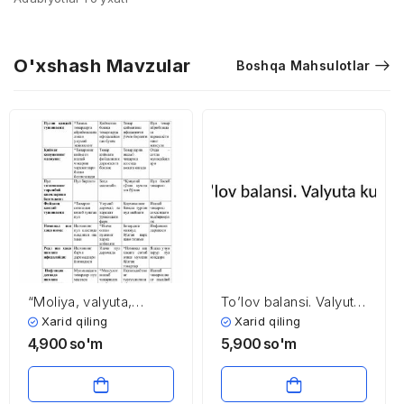
O'xshash Mavzular
Boshqa Mahsulotlar
“Moliya, valyuta,
To’lov balansi. Valyuta
kredit, munosabatlari”
kursi
Xarid qiling
Xarid qiling
fanidan 4-kurs
4,900
so'm
5,900
so'm
talabalari uchun testlar
to’plami