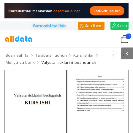
Intellektual mehnatdan
daromad oling!
Sotuvchi bo'lish
Xaridlarim
Kirish
Sotuvchi bo'lish
0
>
>
>
Bosh sahifa
Talabalar uchun
Kurs ishlar
>
Moliya va bank
Valyuta risklarini boshqarish