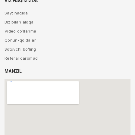
BIZ HAQIMIZDA
Sayt haqida
Biz bilan aloqa
Video qo’llanma
Qonun-qoidalar
Sotuvchi bo’ling
Referal daromad
MANZIL