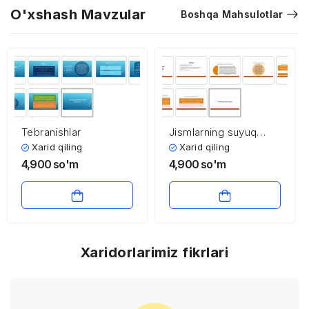
O'xshash Mavzular
Boshqa Mahsulotlar
Tebranishlar
Jismlarning suyuq
holati
Xarid qiling
Xarid qiling
4,900
so'm
4,900
so'm
Xaridorlarimiz fikrlari