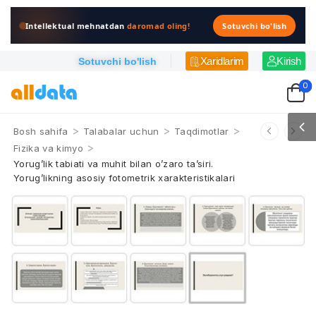
Intellektual mehnatdan
daromad oling!
Sotuvchi bo'lish
Xaridlarim
Kirish
Sotuvchi bo'lish
0
>
>
>
Bosh sahifa
Talabalar uchun
Taqdimotlar
>
Fizika va kimyo
Yorug’lik tabiati va muhit bilan o’zaro ta’siri.
Yorug’likning asosiy fotometrik xarakteristikalari