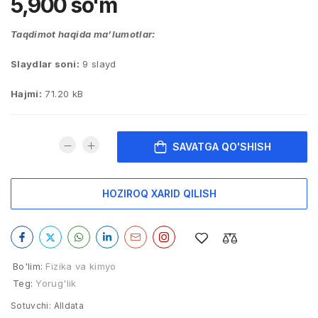
5,900
so'm
Taqdimot haqida ma’lumotlar:
Slaydlar soni:
9 slayd
Hajmi:
71.20 kB
SAVATGA QO'SHISH
HOZIROQ XARID QILISH
Bo'lim:
Fizika va kimyo
Teg:
Yorug'lik
Sotuvchi:
Alldata