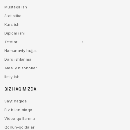
Mustaqil ish
Statistika
Kurs ishi
Diplom ishi
Testlar
Namunaviy hujjat
Dars ishlanma
Amaliy hisobotlar
Ilmiy ish
BIZ HAQIMIZDA
Sayt haqida
Biz bilan aloqa
Video qo’llanma
Qonun-qoidalar