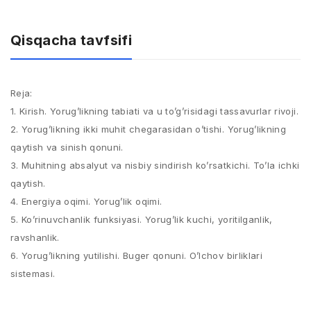
Qisqacha tavfsifi
Reja:
1. Kirish. Yorug’likning tabiati va u to’g’risidagi tassavurlar rivoji.
2. Yorug’likning ikki muhit chegarasidan o’tishi. Yorug’likning
qaytish va sinish qonuni.
3. Muhitning absalyut va nisbiy sindirish ko’rsatkichi. To’la ichki
qaytish.
4. Energiya oqimi. Yorug’lik oqimi.
5. Ko’rinuvchanlik funksiyasi. Yorug’lik kuchi, yoritilganlik,
ravshanlik.
6. Yorug’likning yutilishi. Buger qonuni. O’lchov birliklari
sistemasi.