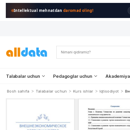
Intellektual mehnatdan
daromad oling!
Talabalar uchun
Pedagoglar uchun
Akademiya
>
>
>
>
Bosh sahifa
Talabalar uchun
Kurs ishlar
Iqtisodiyot
Вн