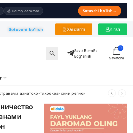
Sotuvchi bo'lish
→
💰 Doimiy daromad
Xaridlarim
Kirish
Sotuvchi bo'lish
0
Savol Bormi?
:
Bog'lanish
Savatcha
r
странами азиатско-тихоокеанский регион
дничество
ранами
он