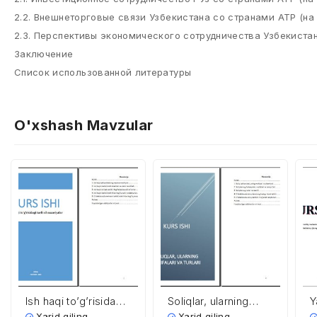
2.2. Внешнеторговые связи Узбекистана со странами АТР (н
2.3. Перспективы экономического сотрудничества Узбекиста
Заключение
Список использованной литературы
O'xshash Mavzular
Ish haqi to’g’risidagi
Soliqlar, ularning
Y
turli xil nazariyalar
vazifalari va turlari
u
Xarid qiling
Xarid qiling