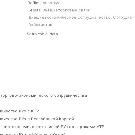
Bo'lim:
Iqtisodiyot
Teglar:
Внешнеторговые связи
,
Внешнеэкономическое сотрудничество
,
Сотруднич
Узбекистан
Sotuvchi:
Alldata
 торгово-экономического сотрудничества
ничество РУз с КНР
ничество РУз с Республикой Кореей
ргово-экономических связей РУз со странами АТР
а примере Южной Кореи и Китая)