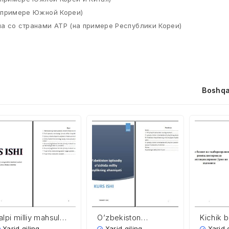
а примере Южной Кореи)
на со странами АТР (на примере Республики Кореи)
Boshqa
alpi milliy mahsulot,
O’zbekiston
Kichik 
ning tarkibi,
iqtisodiy o’sishida
tadbirko
Xarid qiling
Xarid qiling
Xarid 