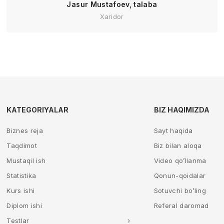
Jasur Mustafoev, talaba
Xaridor
KATEGORIYALAR
BIZ HAQIMIZDA
Biznes reja
Sayt haqida
Taqdimot
Biz bilan aloqa
Mustaqil ish
Video qo’llanma
Statistika
Qonun-qoidalar
Kurs ishi
Sotuvchi bo’ling
Diplom ishi
Referal daromad
Testlar