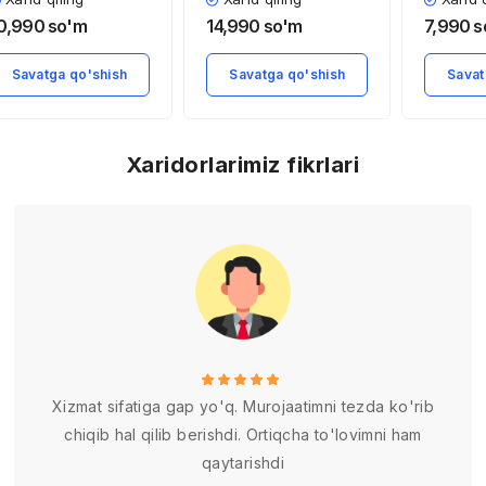
isoblash usullari
milliy boylikning
rivojlant
0,990
so'm
14,990
so'm
7,990
s
O’zbekiston,
ahamiyati
investit
ozog’iston,
o’rni va
Savatga qo'shish
Savatga qo'shish
Savat
ossiya misolida)
Xaridorlarimiz fikrlari
Xizmat sifatiga gap yo'q. Murojaatimni tezda ko'rib
chiqib hal qilib berishdi. Ortiqcha to'lovimni ham
qaytarishdi