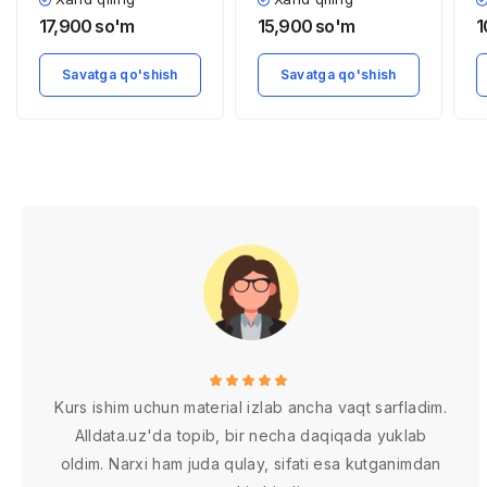
h
17,900
so'm
15,900
so'm
1
(
Q
Savatga qo'shish
Savatga qo'shish
R
Kurs ishim uchun material izlab ancha vaqt sarfladim.
Alldata.uz'da topib, bir necha daqiqada yuklab
oldim. Narxi ham juda qulay, sifati esa kutganimdan