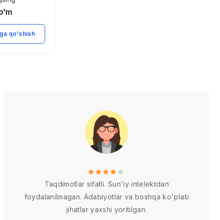
irishda
soliq tizimining o’rni
o'm
12,900
so'm
siyalarning
 ahamiyati
ga qo'shish
Savatga qo'shish
Taqdimotlar sifatli. Sun'iy intelektdan
foydalanilmagan. Adabiyotlar va boshqa ko'plab
jihatlar yaxshi yoritilgan.