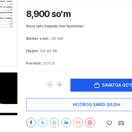
8,900
so'm
Kurs ishi haqida ma’lumotlar:
Betlar soni:
26 bet
Hajmi:
66.40 kB
Format:
DOCX
SAVATGA QO'
HOZIROQ XARID QILISH