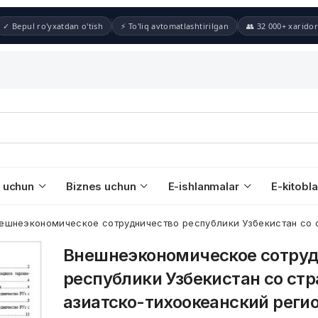
✓ Bepul ro'yxatdan o'tish
⚡ To'liq avtomatlashtirilgan
👥 32 000+ xaridor
 uchun
Biznes uchun
E-ishlanmalar
E-kitobla
ешнеэкономическое сотрудничество республики Узбекистан со 
Внешнеэкономическое сотру
республики Узбекистан со ст
азиатско-тихоокеанский реги