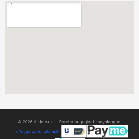
© 2026 Alldata.uz — Barcha huquqlar himoyalangan.
To'lovga qabul qilamiz!