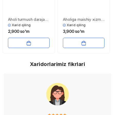
Aholi turmush darajasi
Aholiga maishiy xizmat
va uning asosiy
ko’rsatish sohasining
Xarid qiling
Xarid qiling
indikatorlari
iqtisodiyoti va
2,900
so'm
3,900
so'm
menejmenti
Xaridorlarimiz fikrlari