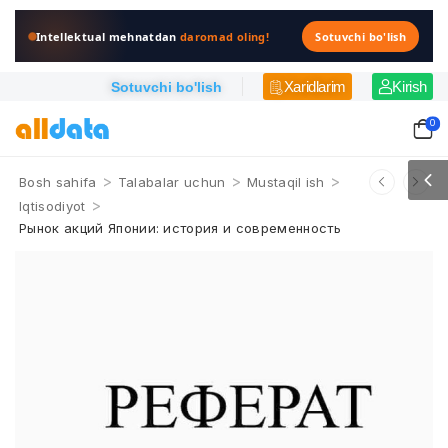
Intellektual mehnatdan
daromad oling!
Sotuvchi bo'lish
Xaridlarim
Kirish
Sotuvchi bo'lish
0
>
>
>
Bosh sahifa
Talabalar uchun
Mustaqil ish
>
Iqtisodiyot
Рынок акций Японии: история и современность