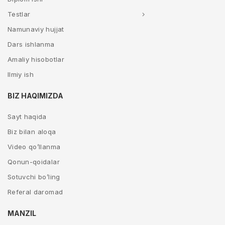
Testlar
Namunaviy hujjat
Dars ishlanma
Amaliy hisobotlar
Ilmiy ish
BIZ HAQIMIZDA
Sayt haqida
Biz bilan aloqa
Video qo’llanma
Qonun-qoidalar
Sotuvchi bo’ling
Referal daromad
MANZIL