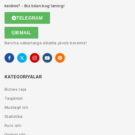
keldimi? - Biz bilan bog'laning!
TELEGRAM
EMAIL
Barcha xabarlarga albatta javob beramiz!
KATEGORIYALAR
Biznes reja
Taqdimot
Mustaqil ish
Statistika
Kurs ishi
Diplom ishi