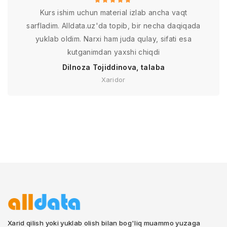
Kurs ishim uchun material izlab ancha vaqt
sarfladim. Alldata.uz'da topib, bir necha daqiqada
yuklab oldim. Narxi ham juda qulay, sifati esa
kutganimdan yaxshi chiqdi
Dilnoza Tojiddinova, talaba
Xaridor
Xarid qilish yoki yuklab olish bilan bog'liq muammo yuzaga