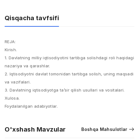
Qisqacha tavfsifi
REJA:
Kirish.
1. Davlatning milliy iqtisodiyotini tartibga solishdagi roli haqidagi
nazariya va qarashlar.
2. Iqtisodiyotni davlat tomonidan tartibga solish, uning maqsadi
va vazifalari.
3. Davlatning iqtisodiyotga ta’sir qilish usullari va vositalari.
Xulosa.
Foydalanilgan adabiyotlar.
O'xshash Mavzular
Boshqa Mahsulotlar