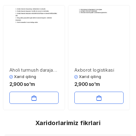
Aholi turmush darajasi
Axborot logistikasi
va uning asosiy
Xarid qiling
Xarid qiling
indikatorlari
2,900
so'm
2,900
so'm
Xaridorlarimiz fikrlari