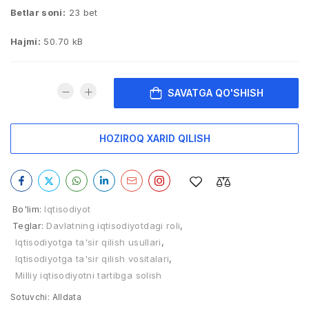
Betlar soni:
23 bet
Hajmi:
50.70 kB
SAVATGA QO'SHISH
HOZIROQ XARID QILISH
Bo'lim:
Iqtisodiyot
Teglar:
Davlatning iqtisodiyotdagi roli
,
Iqtisodiyotga ta'sir qilish usullari
,
Iqtisodiyotga ta'sir qilish vositalari
,
Milliy iqtisodiyotni tartibga solish
Sotuvchi:
Alldata