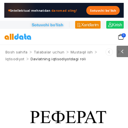
Intellektual mehnatdan
daromad oling!
Sotuvchi bo'lish
Xaridlarim
Kirish
Sotuvchi bo'lish
0
>
>
>
Bosh sahifa
Talabalar uchun
Mustaqil ish
>
Iqtisodiyot
Davlatning iqtisodiyotdagi roli