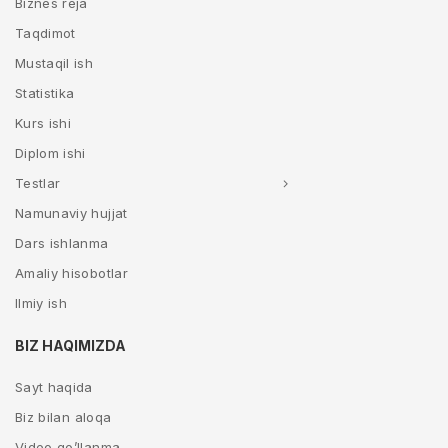
Biznes reja
Taqdimot
Mustaqil ish
Statistika
Kurs ishi
Diplom ishi
Testlar
Namunaviy hujjat
Dars ishlanma
Amaliy hisobotlar
Ilmiy ish
BIZ HAQIMIZDA
Sayt haqida
Biz bilan aloqa
Video qo’llanma