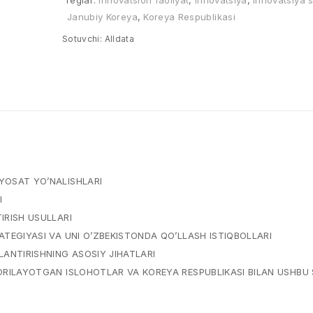
Teglar:
Innovatsion faoliyat
,
Innovatsiya
,
Innovatsiya s
Janubiy Koreya
,
Koreya Respublikasi
Sotuvchi:
Alldata
IYOSAT YO’NALISHLARI
I
IRISH USULLARI
ATEGIYASI VA UNI O’ZBEKISTONDA QO’LLASH ISTIQBOLLARI
LANTIRISHNING ASOSIY JIHATLARI
 BORILAYOTGAN ISLOHOTLAR VA KOREYA RESPUBLIKASI BILAN USHBU