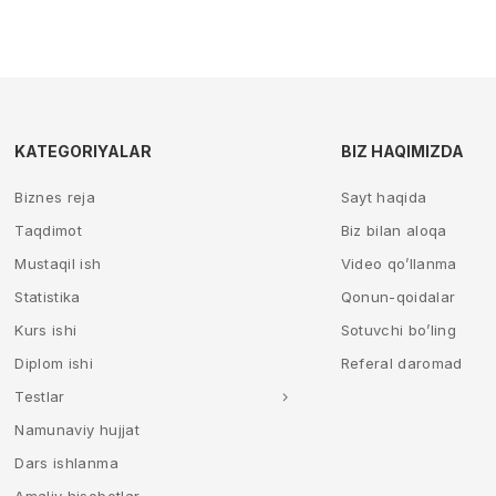
KATEGORIYALAR
BIZ HAQIMIZDA
Biznes reja
Sayt haqida
Taqdimot
Biz bilan aloqa
Mustaqil ish
Video qo’llanma
Statistika
Qonun-qoidalar
Kurs ishi
Sotuvchi bo’ling
Diplom ishi
Referal daromad
Testlar
Namunaviy hujjat
Dars ishlanma