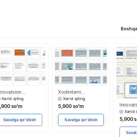
Boshqa
nnovatsion
Xodimlarni
’zgarishlar davrida
innovatsion
Xarid qiling
Xarid qiling
intaqalarning
boshqarish
Innovat
,900
so'm
5,900
so'm
ineral-xom ashyo
qo’lanm
Xarid 
a tabiiy resurslari
5,900
s
Savatga qo'shish
Savatga qo'shish
Savat