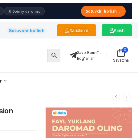
Sotuvchi bo'lish
→
💰 Doimiy daromad
Xaridlarim
Kirish
Sotuvchi bo'lish
0
Savol Bormi?
:
Bog'lanish
Savatcha
r
sion