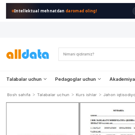
Intellektual mehnatdan
daromad oling!
Talabalar uchun
Pedagoglar uchun
Akademiya
>
>
>
Bosh sahifa
Talabalar uchun
Kurs ishlar
Jahon iqtisodiyo