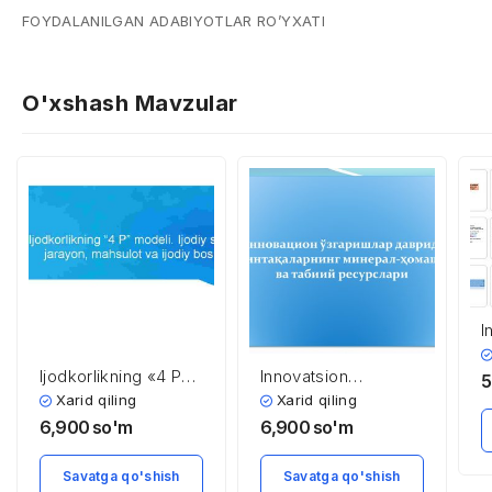
FOYDALANILGAN ADABIYOTLAR RO’YXATI
O'xshash Mavzular
I
o
m
Ijodkorlikning «4 P»
Innovatsion
5
m
modeli. Ijodiy shaxs,
o’zgarishlar davrida
Xarid qiling
Xarid qiling
v
jarayon, mahsulot va
mintaqalarning
6,900
so'm
6,900
so'm
ijodiy bosim
mineral-xomashyo
va tabiiy resurslari
Savatga qo'shish
Savatga qo'shish