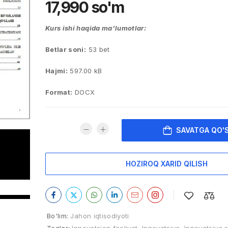
17,990
so'm
Kurs ishi haqida ma’lumotlar:
Betlar soni:
53 bet
Hajmi:
597.00 kB
Format:
DOCX
SAVATGA QO'
HOZIROQ XARID QILISH
Bo'lim:
Jahon iqtisodiyoti