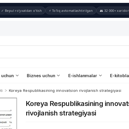
✓ Bepul ro'yxatdan o'tish
⚡ To'liq avtomatlashtirilgan
👥 32 000+ xaridor
 uchun
Biznes uchun
E-ishlanmalar
E-kitobla
>
ti
Koreya Respublikasining innovatsion rivojlanish strategiyasi
Koreya Respublikasining innovat
rivojlanish strategiyasi