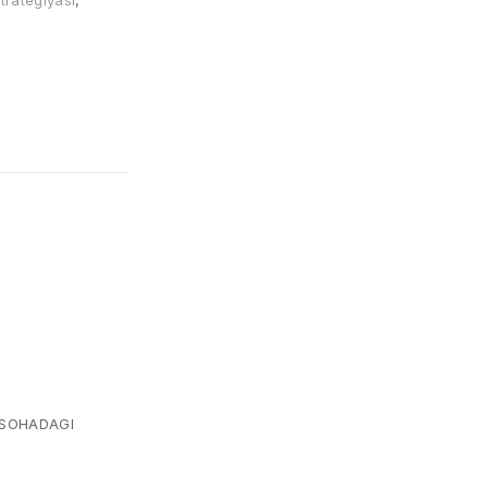
trategiyasi
,
 SOHADAGI