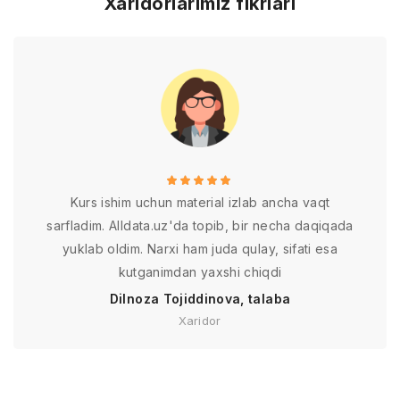
Xaridorlarimiz fikrlari
Kurs ishim uchun material izlab ancha vaqt
sarfladim. Alldata.uz'da topib, bir necha daqiqada
yuklab oldim. Narxi ham juda qulay, sifati esa
kutganimdan yaxshi chiqdi
Dilnoza Tojiddinova, talaba
Xaridor