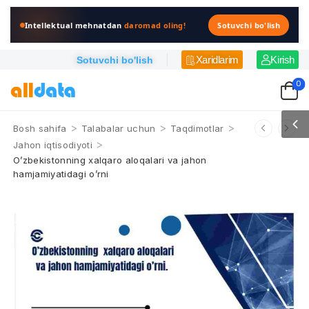
Intellektual mehnatdan
daromad oling!
Sotuvchi bo'lish
Xaridlarim
Kirish
Sotuvchi bo'lish
0
>
>
>
Bosh sahifa
Talabalar uchun
Taqdimotlar
>
Jahon iqtisodiyoti
O’zbekistonning xalqaro aloqalari va jahon
hamjamiyatidagi o’rni