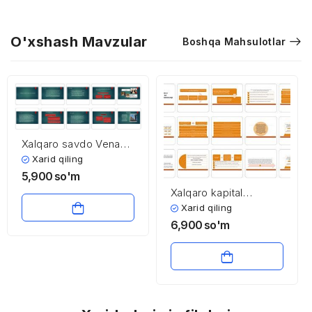
O'xshash Mavzular
Boshqa Mahsulotlar
Xalqaro savdo Vena
konvesiyasi
Xarid qiling
5,900
so'm
Xalqaro kapital
migratsiyasi va
Xarid qiling
transmilliy
6,900
so'm
kompaniyalar