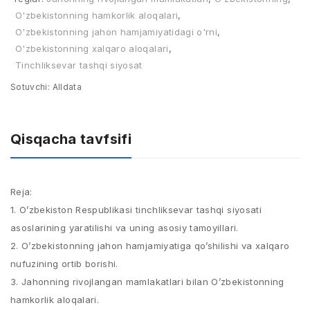
O'zbekistonning hamkorlik aloqalari
,
O'zbekistonning jahon hamjamiyatidagi o'rni
,
O'zbekistonning xalqaro aloqalari
,
Tinchliksevar tashqi siyosat
Sotuvchi:
Alldata
Qisqacha tavfsifi
Reja:
1. O’zbekiston Respublikasi tinchliksevar tashqi siyosati
asoslarining yaratilishi va uning asosiy tamoyillari.
2. O’zbekistonning jahon hamjamiyatiga qo’shilishi va xalqaro
nufuzining ortib borishi.
3. Jahonning rivojlangan mamlakatlari bilan O’zbekistonning
hamkorlik aloqalari.