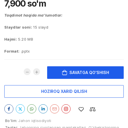
7,900
so'm
Taqdimot haqida ma’lumotlar:
Slaydlar soni:
15 slayd
Hajmi:
5.20 MB
Format:
.pptx
SAVATGA QO'SHISH
HOZIROQ XARID QILISH
Bo'lim:
Jahon iqtisodiyoti
Teglar:
Jahonning rivojlangan mamlakatlari
,
O'zbekistonning
,