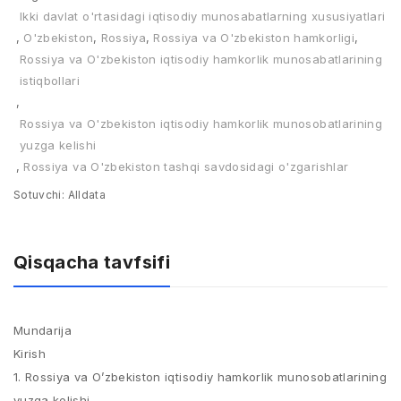
Ikki davlat o'rtasidagi iqtisodiy munosabatlarning xususiyatlari
,
O'zbekiston
,
Rossiya
,
Rossiya va O'zbekiston hamkorligi
,
Rossiya va O'zbekiston iqtisodiy hamkorlik munosabatlarining
istiqbollari
,
Rossiya va O'zbekiston iqtisodiy hamkorlik munosobatlarining
yuzga kelishi
,
Rossiya va O'zbekiston tashqi savdosidagi o'zgarishlar
Sotuvchi:
Alldata
Qisqacha tavfsifi
Mundarija
Kirish
1. Rossiya va O’zbekiston iqtisodiy hamkorlik munosobatlarining
yuzga kelishi.