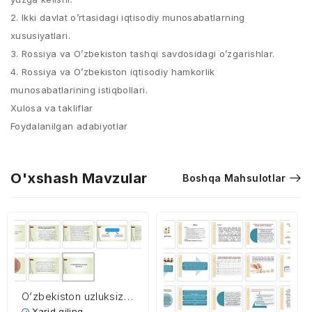
2. Ikki davlat o’rtasidagi iqtisodiy munosabatlarning
xususiyatlari.
3. Rossiya va O’zbekiston tashqi savdosidagi o’zgarishlar.
4. Rossiya va O’zbekiston iqtisodiy hamkorlik
munosabatlarining istiqbollari.
Xulosa va takliflar
Foydalanilgan adabiyotlar
O'xshash Mavzular
Boshqa Mahsulotlar
O’zbekiston uzluksiz
ta’lim tizimi istiqbollari
Xarid qiling