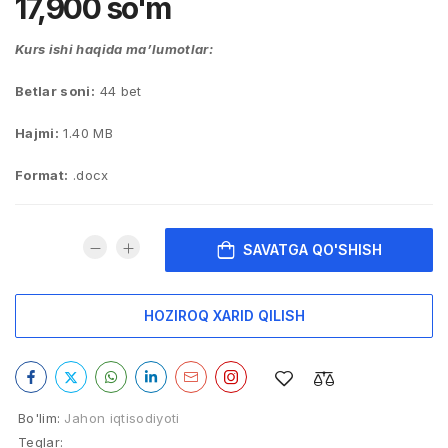
17,900
so'm
Kurs ishi haqida ma’lumotlar:
Betlar soni:
44 bet
Hajmi:
1.40 MB
Format:
.docx
SAVATGA QO'SHISH
HOZIROQ XARID QILISH
Bo'lim:
Jahon iqtisodiyoti
Teglar: