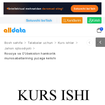
Intellektual mehnatdan
daromad oling!
Sotuvchi bo'lish
Xaridlarim
Kirish
Sotuvchi bo'lish
0
>
>
>
Bosh sahifa
Talabalar uchun
Kurs ishlar
>
Jahon iqtisodiyoti
Rossiya va O’zbekiston hamkorlik
munosabatlarining yuzaga kelishi