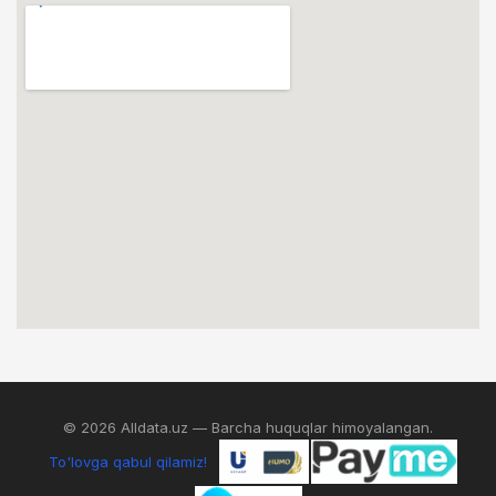
© 2026 Alldata.uz — Barcha huquqlar himoyalangan.
To'lovga qabul qilamiz!