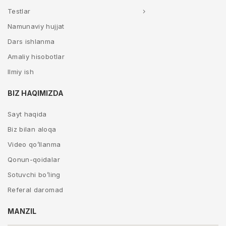
Testlar
Namunaviy hujjat
Dars ishlanma
Amaliy hisobotlar
Ilmiy ish
BIZ HAQIMIZDA
Sayt haqida
Biz bilan aloqa
Video qo’llanma
Qonun-qoidalar
Sotuvchi bo’ling
Referal daromad
MANZIL