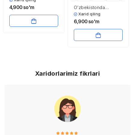
4,900
so'm
O’zbekistonda
pensiya tizimi
Xarid qiling
6,900
so'm
Xaridorlarimiz fikrlari