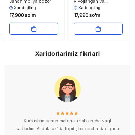
Jahon moliya bozori
Rivojlangan va
rivojlanayotgan
Xarid qiling
Xarid qiling
mamlakatlarning to’lov
17,900
so'm
17,990
so'm
balansi xususiyatlari
Xaridorlarimiz fikrlari
Kurs ishim uchun material izlab ancha vaqt
sarfladim. Alldata.uz'da topib, bir necha daqiqada