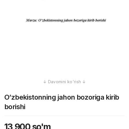
O’zbekistonning jahon bozoriga kirib
borishi
13,900
so'm