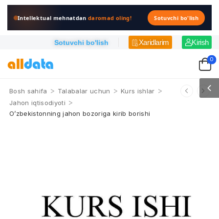
Intellektual mehnatdan
daromad oling!
Sotuvchi bo'lish
Xaridlarim
Kirish
Sotuvchi bo'lish
0
>
>
>
Bosh sahifa
Talabalar uchun
Kurs ishlar
>
Jahon iqtisodiyoti
O’zbekistonning jahon bozoriga kirib borishi