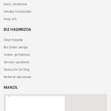
Dars ishlanma
Amaliy hisobotlar
Ilmiy ish
BIZ HAQIMIZDA
Sayt haqida
Biz bilan aloqa
Video qo’llanma
Qonun-qoidalar
Sotuvchi bo’ling
Referal daromad
MANZIL