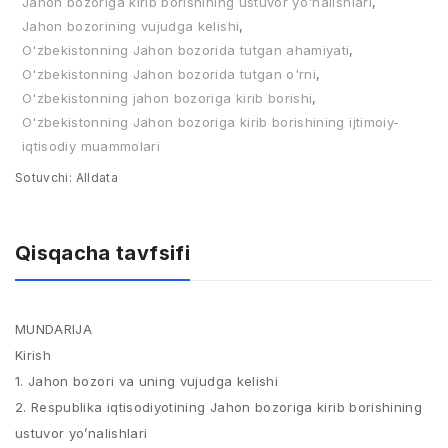
Jahon bozoriga kirib borishining ustuvor yo'nalishlari
,
Jahon bozorining vujudga kelishi
,
O'zbekistonning Jahon bozorida tutgan ahamiyati
,
O'zbekistonning Jahon bozorida tutgan o'rni
,
O'zbekistonning jahon bozoriga kirib borishi
,
O'zbekistonning Jahon bozoriga kirib borishining ijtimoiy-
iqtisodiy muammolari
Sotuvchi:
Alldata
Qisqacha tavfsifi
MUNDARIJA
Kirish
1. Jahon bozori va uning vujudga kelishi
2. Respublika iqtisodiyotining Jahon bozoriga kirib borishining
ustuvor yo’nalishlari