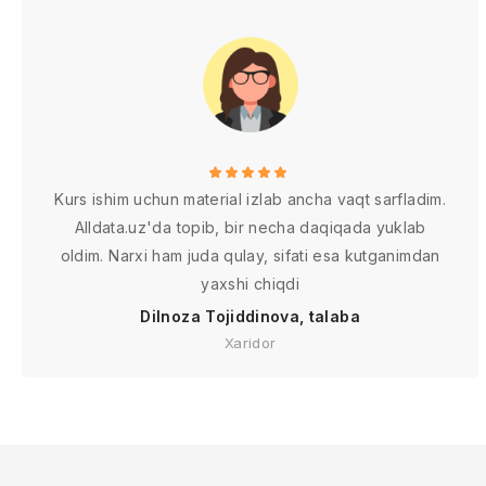
vazifalar va ularning
vazifalar va ularning
amalga oshirilishi
amalga oshirilishi
Kurs ishim uchun material izlab ancha vaqt sarfladim.
Alldata.uz'da topib, bir necha daqiqada yuklab
oldim. Narxi ham juda qulay, sifati esa kutganimdan
yaxshi chiqdi
Dilnoza Tojiddinova, talaba
Xaridor