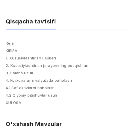
Qisqacha tavfsifi
Reja:
KIRISh
1. Xususiylashtirish usullari
2. Xususiylashtirish jarayonining bosqichlari
3. Balans usuli
4. Korxonalarni valyutada baholash
4.1 Sof aktivlarni baholash
4.2 Qiyosiy bitishuvlar usuli
XULOSA
O'xshash Mavzular