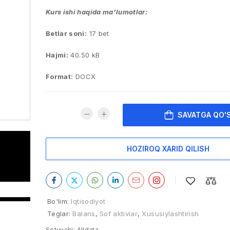
Kurs ishi haqida ma’lumotlar:
Betlar soni:
17 bet
Hajmi:
40.50 kB
Format:
DOCX
SAVATGA QO'
HOZIROQ XARID QILISH
Bo'lim:
Iqtisodiyot
Teglar:
Balans
,
Sof aktivlar
,
Xususiylashtirish
Sotuvchi:
Alldata