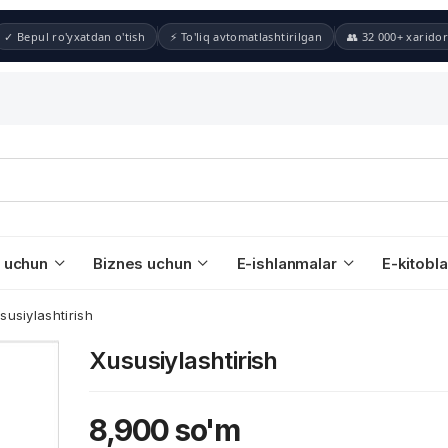
✓ Bepul ro'yxatdan o'tish
⚡ To'liq avtomatlashtirilgan
👥 32 000+ xaridor
 uchun
Biznes uchun
E-ishlanmalar
E-kitobla
susiylashtirish
Xususiylashtirish
8,900
so'm