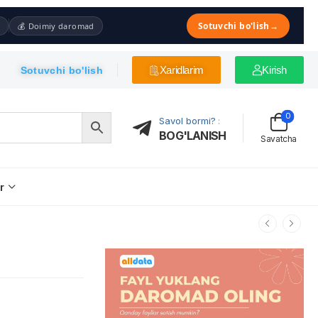
Sotuvchi bo'lish
→
💰 Doimiy daromad
Xaridlarim
Kirish
Sotuvchi bo'lish
0
Savol bormi?
:
BOG'LANISH
Savatcha
r