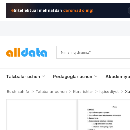
Intellektual mehnatdan
daromad oling!
Talabalar uchun
Pedagoglar uchun
Akademiya
>
>
>
>
Bosh sahifa
Talabalar uchun
Kurs ishlar
Iqtisodiyot
Xu