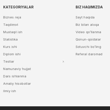
KATEGORIYALAR
BIZ HAQIMIZDA
Biznes reja
Sayt haqida
Taqdimot
Biz bilan aloqa
Mustaqil ish
Video qo’llanma
Statistika
Qonun-qoidalar
Kurs ishi
Sotuvchi bo’ling
Diplom ishi
Referal daromad
Testlar
Namunaviy hujjat
Dars ishlanma
Amaliy hisobotlar
Ilmiy ish