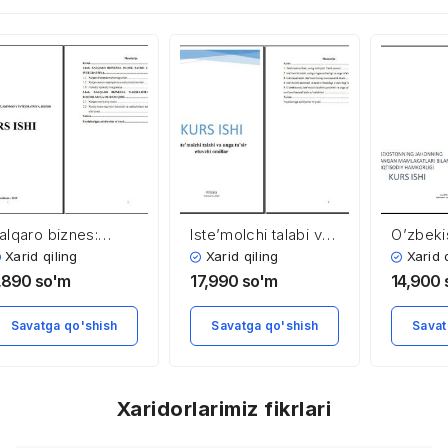
alqaro biznes:
Iste’molchi talabi va
O’zbeki
uhit, iqtisodiy
unga ta’sir etuvchi
jahonnin
Xarid qiling
Xarid qiling
Xarid 
ntegratsiya, bozor
omillar
mamlakat
,890
so'm
17,990
so'm
14,900
iqtisodi
Savatga qo'shish
Savatga qo'shish
Savat
Xaridorlarimiz fikrlari