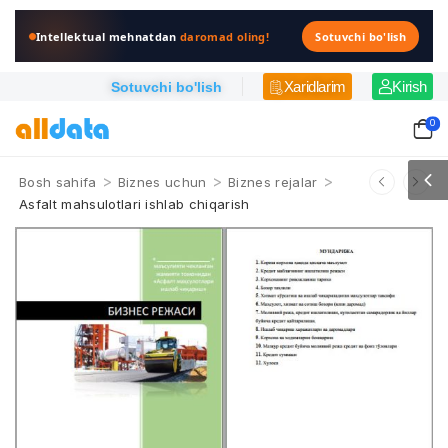
Intellektual mehnatdan
daromad oling!
Sotuvchi bo'lish
Xaridlarim
Kirish
Sotuvchi bo'lish
0
>
>
>
Bosh sahifa
Biznes uchun
Biznes rejalar
Asfalt mahsulotlari ishlab chiqarish