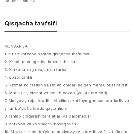
Sotuvchi:
Alldata
Qisqacha tavfsifi
MUNDARIJA
1. Kirish korxona haqida qisqacha ma’lumot
2. Kredit mablag’ining ishlatilish rejasi
3. Korxonaning rivojlanish tarixi
4. Bozor tahlili
5. Xizmat ko’rsatish va ishlab chiqariladigan mahsulotlar tavsifi
6. Mahsulot, xizmat va sotish bozori (yalpi daromad)
7. Moliyaviy reja, kredit ishlatilishi, kutilayotgan samaradorlik va
yillar bo’yicha kredit qaytarilishi
8. Ishlab chiqarish xarajatlari va daromadlari
9. Korxona va xodimlarni boshqarish
10. Mazkur kredit bo’yicha moliyaviy reja kredit va foiz to’lovlari