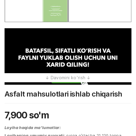
Asfalt mahsulotlari ishlab chiqarish
7,900
so'm
Loyiha haqida ma’lumotlar:
Loyihaning umumiy quvvati:
oyiga o’rtacha 21 120 tonna