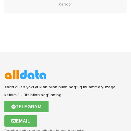
Xaridor
Xarid qilish yoki yuklab olish bilan bog'liq muammo yuzaga
keldimi? - Biz bilan bog'laning!
TELEGRAM
EMAIL
Barcha xabarlarga albatta javob beramiz!