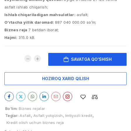
asfalt ishlab chiqarish;
Ishlab chiqariladigan mahsulotlar:
asfalt;
O’rtacha yillik daromad:
887 040 000.00 so’m;
Biznes reja
7 betdan iborat;
Hajmi:
315.0 kB.
SAVATGA QO'SHISH
HOZIROQ XARID QILISH
Bo'lim:
Biznes rejalar
Teglar:
Asfalt
,
Asfalt yotqizish
,
Imtiyozli kredit
,
Kredit olish uchun biznes reja