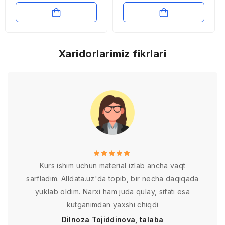
maqsadida bankdan
tashkil etish biznes
kredit olish uchun
rejasi
tuzilgan biznes reja
Xaridorlarimiz fikrlari
Kurs ishim uchun material izlab ancha vaqt
sarfladim. Alldata.uz'da topib, bir necha daqiqada
yuklab oldim. Narxi ham juda qulay, sifati esa
kutganimdan yaxshi chiqdi
Dilnoza Tojiddinova, talaba