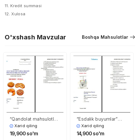
11. Kredit summasi
12. Xulosa
O'xshash Mavzular
Boshqa Mahsulotlar
“Qandolat mahsulotlari
“Esdalik buyumlar”
va milliy shirinliklar
yo’nalishi bo’yicha
Xarid qiling
Xarid qiling
ishlab chiqarish”ni
xunarmandchilik
19,900
so'm
14,900
so'm
tashkil etish
buyumlari tayyorlashni