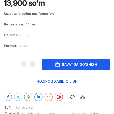
13,900
so'm
Kurs ishi haqida ma’lumotlar:
Betlar soni:
44 bet
Hajmi:
162.00 kB
Format:
.docx
SAVATGA QO'SHISH
HOZIROQ XARID QILISH
Bo'lim:
Iqtisodiyot
Teglar:
Bozor infratuzilmasining amal qilish mexanizmlari
,