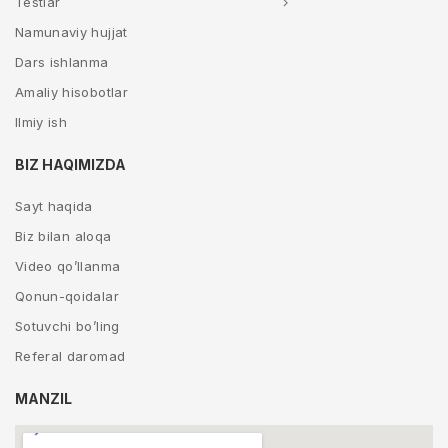
Testlar
Namunaviy hujjat
Dars ishlanma
Amaliy hisobotlar
Ilmiy ish
BIZ HAQIMIZDA
Sayt haqida
Biz bilan aloqa
Video qo’llanma
Qonun-qoidalar
Sotuvchi bo’ling
Referal daromad
MANZIL