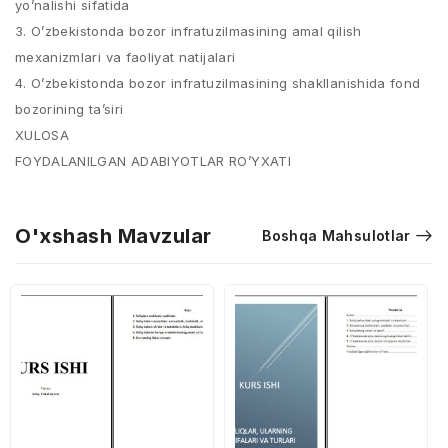
yo’nalishi sifatida
3. O’zbekistonda bozor infratuzilmasining amal qilish
mexanizmlari va faoliyat natijalari
4. O’zbekistonda bozor infratuzilmasining shakllanishida fond
bozorining ta’siri
XULOSA
FOYDALANILGAN ADABIYOTLAR RO’YXATI
O'xshash Mavzular
Boshqa Mahsulotlar