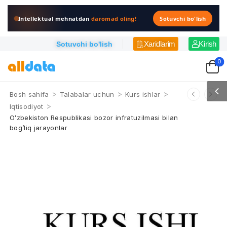
Intellektual mehnatdan
daromad oling!
Sotuvchi bo'lish
Xaridlarim
Kirish
Sotuvchi bo'lish
0
>
>
>
Bosh sahifa
Talabalar uchun
Kurs ishlar
>
Iqtisodiyot
O’zbekiston Respublikasi bozor infratuzilmasi bilan
bog’liq jarayonlar