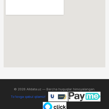
© 2026 Alldata.uz — Barcha huquqlar himoyalangan.
To'lovga qabul qilamiz!