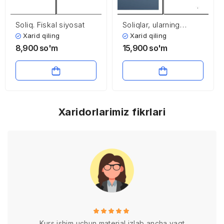
Soliq. Fiskal siyosat
Soliqlar, ularning
vazifalari va turlari
Xarid qiling
Xarid qiling
8,900
so'm
15,900
so'm
Xaridorlarimiz fikrlari
Kurs ishim uchun material izlab ancha vaqt