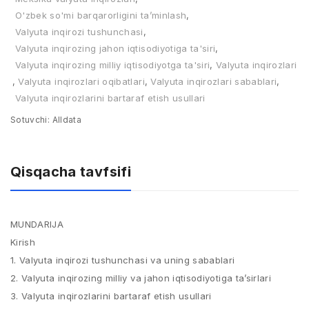
O'zbek so'mi barqarorligini ta’minlash
,
Valyuta inqirozi tushunchasi
,
Valyuta inqirozing jahon iqtisodiyotiga ta'siri
,
Valyuta inqirozing milliy iqtisodiyotga ta'siri
,
Valyuta inqirozlari
,
Valyuta inqirozlari oqibatlari
,
Valyuta inqirozlari sabablari
,
Valyuta inqirozlarini bartaraf etish usullari
Sotuvchi:
Alldata
Qisqacha tavfsifi
MUNDARIJA
Kirish
1. Valyuta inqirozi tushunchasi va uning sabablari
2. Valyuta inqirozing milliy va jahon iqtisodiyotiga ta’sirlari
3. Valyuta inqirozlarini bartaraf etish usullari