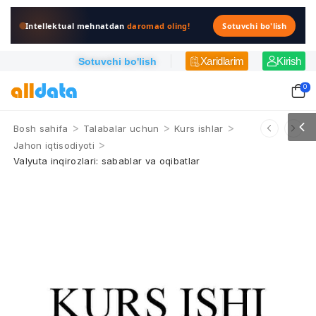
Intellektual mehnatdan
daromad oling!
Sotuvchi bo'lish
Xaridlarim
Kirish
Sotuvchi bo'lish
0
>
>
>
Bosh sahifa
Talabalar uchun
Kurs ishlar
>
Jahon iqtisodiyoti
Valyuta inqirozlari: sabablar va oqibatlar