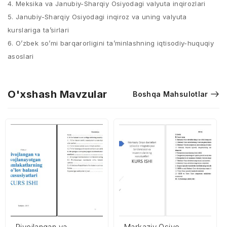
4. Meksika va Janubiy-Sharqiy Osiyodagi valyuta inqirozlari
5. Janubiy-Sharqiy Osiyodagi inqiroz va uning valyuta
kurslariga ta’sirlari
6. O’zbek so’mi barqarorligini ta’minlashning iqtisodiy-huquqiy
asoslari
O'xshash Mavzular
Boshqa Mahsulotlar
Rivojlangan va
Markaziy Osiyo