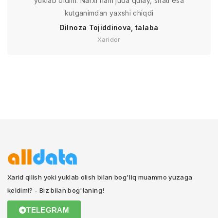
yuklab oldim. Narxi ham juda qulay, sifati esa
kutganimdan yaxshi chiqdi
Dilnoza Tojiddinova, talaba
Xaridor
Xarid qilish yoki yuklab olish bilan bog'liq muammo yuzaga
keldimi? - Biz bilan bog'laning!
TELEGRAM