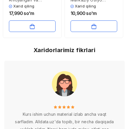
rivojlanayotgan
davlatlari iqtisodiy
Xarid qiling
Xarid qiling
mamlakatlarning to’lov
integratsiyasi
17,990
so'm
10,900
so'm
balansi xususiyatlari
tendensiyasi va
muammolarining
xususiyatlari
Xaridorlarimiz fikrlari
Kurs ishim uchun material izlab ancha vaqt
sarfladim. Alldata.uz'da topib, bir necha daqiqada