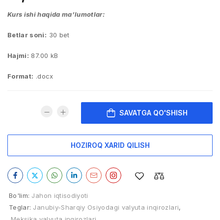
Kurs ishi haqida ma’lumotlar:
Betlar soni:
30 bet
Hajmi:
87.00 kB
Format:
.docx
SAVATGA QO'SHISH
HOZIROQ XARID QILISH
Bo'lim:
Jahon iqtisodiyoti
Teglar:
Janubiy-Sharqiy Osiyodagi valyuta inqirozlari
,
Meksika valyuta inqirozlari
,