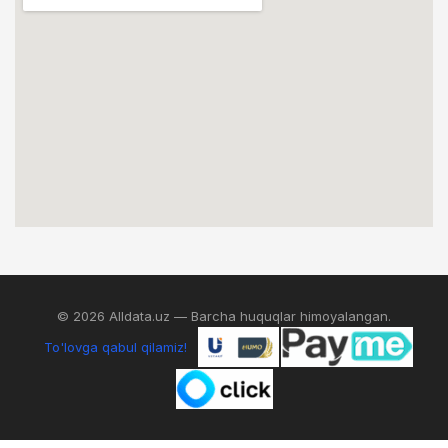
© 2026 Alldata.uz — Barcha huquqlar himoyalangan.
To'lovga qabul qilamiz!