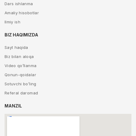
Dars ishlanma
Amaliy hisobotlar
Ilmiy ish
BIZ HAQIMIZDA
Sayt haqida
Biz bilan aloqa
Video qo’llanma
Qonun-qoidalar
Sotuvchi bo’ling
Referal daromad
MANZIL