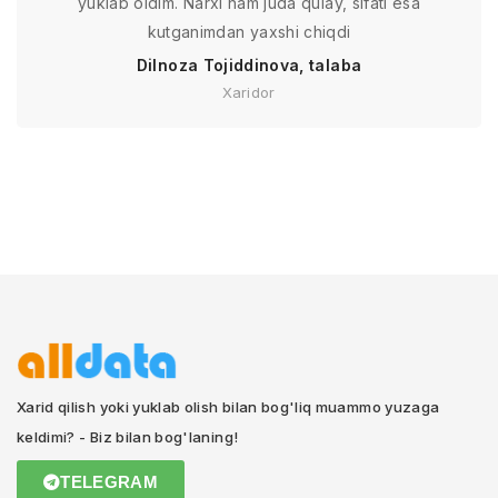
yuklab oldim. Narxi ham juda qulay, sifati esa
kutganimdan yaxshi chiqdi
Dilnoza Tojiddinova, talaba
Xaridor
Xarid qilish yoki yuklab olish bilan bog'liq muammo yuzaga
keldimi? - Biz bilan bog'laning!
TELEGRAM