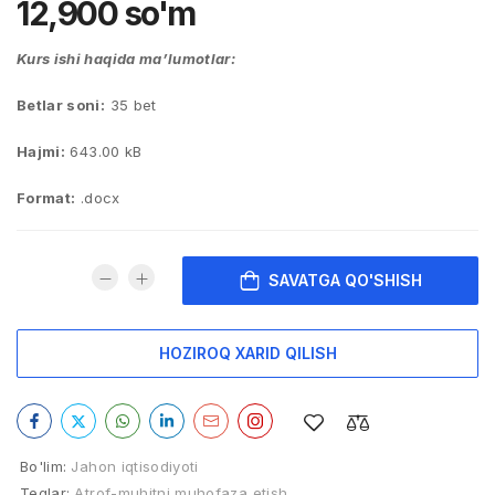
12,900
so'm
Kurs ishi haqida ma’lumotlar:
Betlar soni:
35 bet
Hajmi:
643.00 kB
Format:
.docx
SAVATGA QO'SHISH
HOZIROQ XARID QILISH
Bo'lim:
Jahon iqtisodiyoti
Teglar:
Atrof-muhitni muhofaza etish
,