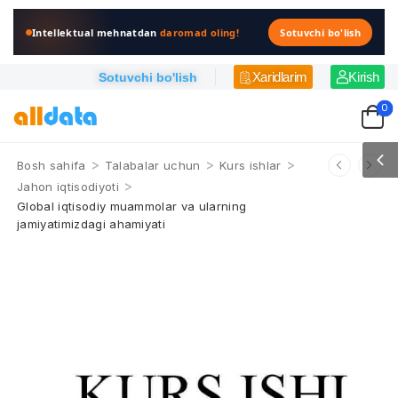
Intellektual mehnatdan
daromad oling!
Sotuvchi bo'lish
Xaridlarim
Kirish
Sotuvchi bo'lish
0
>
>
>
Bosh sahifa
Talabalar uchun
Kurs ishlar
>
Jahon iqtisodiyoti
Global iqtisodiy muammolar va ularning
jamiyatimizdagi ahamiyati