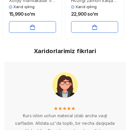
Xorijiy mamlakatlar va
Hozirgi zamon xalqaro
O’zbekiston
munosabatlar tizimida
Xarid qiling
Xarid qiling
Respublikasi
Koreya Respublikasi
15,990
so'm
22,900
so'm
monopoliyaga qarshi
qonunchiligini
taqqoslama tahlili
Xaridorlarimiz fikrlari
Kurs ishim uchun material izlab ancha vaqt
sarfladim. Alldata.uz'da topib, bir necha daqiqada