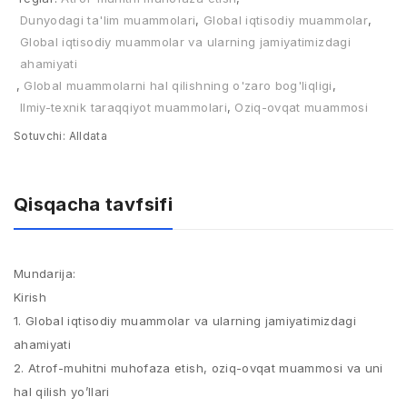
Dunyodagi ta'lim muammolari
,
Global iqtisodiy muammolar
,
Global iqtisodiy muammolar va ularning jamiyatimizdagi
ahamiyati
,
Global muammolarni hal qilishning o'zaro bog'liqligi
,
Ilmiy-texnik taraqqiyot muammolari
,
Oziq-ovqat muammosi
Sotuvchi:
Alldata
Qisqacha tavfsifi
Mundarija:
Kirish
1. Global iqtisodiy muammolar va ularning jamiyatimizdagi
ahamiyati
2. Atrof-muhitni muhofaza etish, oziq-ovqat muammosi va uni
hal qilish yo’llari