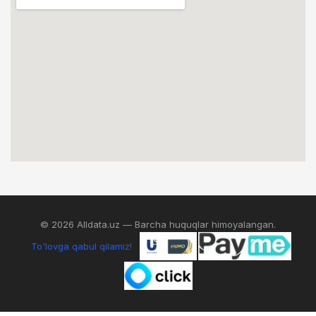
© 2026 Alldata.uz — Barcha huquqlar himoyalangan.
To'lovga qabul qilamiz!