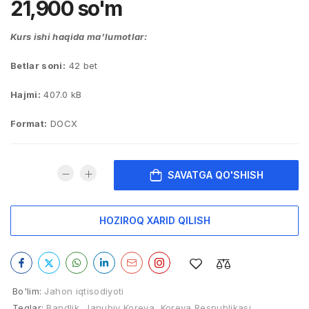
21,900
so'm
Kurs ishi haqida ma’lumotlar:
Betlar soni:
42 bet
Hajmi:
407.0 kB
Format:
DOCX
SAVATGA QO'SHISH
HOZIROQ XARID QILISH
Bo'lim:
Jahon iqtisodiyoti
Teglar:
Bandlik
,
Janubiy Koreya
,
Koreya Respublikasi
,