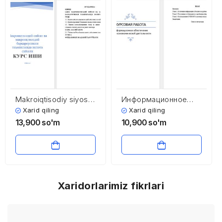
Makroiqtisodiy siyosat
Информационное
va makroiqtisodiy
обеспечение
Xarid qiling
Xarid qiling
barqarorlikni
внешнеэкономической
13,900
so'm
10,900
so'm
ta’minlashda valyuta
деятельности
siyosati
Xaridorlarimiz fikrlari