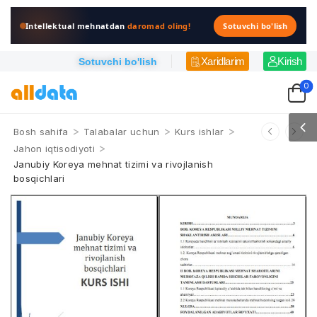
Intellektual mehnatdan
daromad oling!
Sotuvchi bo'lish
Xaridlarim
Kirish
Sotuvchi bo'lish
0
>
>
>
Bosh sahifa
Talabalar uchun
Kurs ishlar
>
Jahon iqtisodiyoti
Janubiy Koreya mehnat tizimi va rivojlanish
bosqichlari