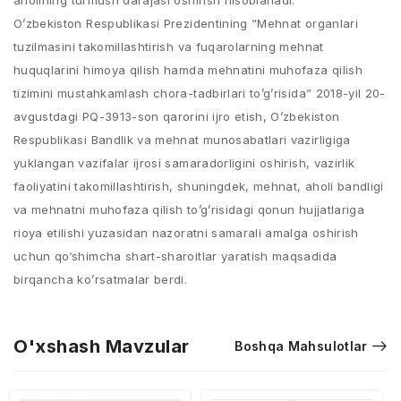
aholining turmush darajasi oshirish hisoblanadi.
O’zbekiston Respublikasi Prezidentining “Mehnat organlari
tuzilmasini takomillashtirish va fuqarolarning mehnat
huquqlarini himoya qilish hamda mehnatini muhofaza qilish
tizimini mustahkamlash chora-tadbirlari to’g’risida” 2018-yil 20-
avgustdagi PQ-3913-son qarorini ijro etish, O’zbekiston
Respublikasi Bandlik va mehnat munosabatlari vazirligiga
yuklangan vazifalar ijrosi samaradorligini oshirish, vazirlik
faoliyatini takomillashtirish, shuningdek, mehnat, aholi bandligi
va mehnatni muhofaza qilish to’g’risidagi qonun hujjatlariga
rioya etilishi yuzasidan nazoratni samarali amalga oshirish
uchun qo‘shimcha shart-sharoitlar yaratish maqsadida
birqancha ko’rsatmalar berdi.
O'xshash Mavzular
Boshqa Mahsulotlar