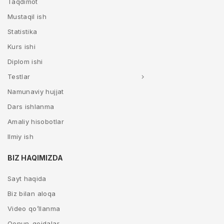
Taqdimot
Mustaqil ish
Statistika
Kurs ishi
Diplom ishi
Testlar
Namunaviy hujjat
Dars ishlanma
Amaliy hisobotlar
Ilmiy ish
BIZ HAQIMIZDA
Sayt haqida
Biz bilan aloqa
Video qo’llanma
Qonun-qoidalar