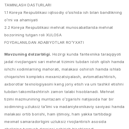
TAMINLASH DASTURLARI
1.1 Koreya Respublikasi iqtisodiy o’sishida ish bilan bandlikning
o’rni va ahamiyati
2.2 Koreya Respublikasi mehnat munosabatlarida mehnat
bozorining tutgan roli XULOSA
FOYDALANILGAN ADABIYOTLAR RO’YXATI
Mavzuning dolzarbligi.
Hozirgi kunda fantexnika taraqqiyoti
jadal rivojlangani sari mehnat tizimini tubdan isloh qilish hamda
ishchi xodimlarning mahorati, malakasi oshirish hamda ishlab
chiqarishni kompleks mexanizatsiyalash, avtomatlashtirish,
axborotlar texnologiyasini keng joriy etish va uni tashkil etishni
tubdan takomillashtirish zamon talabi hisoblanadi. Mehnat
tizimi mazmunining muntazam o’zgarishi natijasida har bir
xodimning uzluksiz taʼlimi va madaniytexnikaviy saviyasi hamda
malakasi ortib borishi, ham ijtimoiy, ham yakka tartibdagi
mexmat samaradorligini uzluksiz rivojlantirish asosida